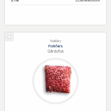
GTIN
02380984000004
Välj
Fiskfärs
Fiskfärs
Fiskfärs
Gårdsfisk