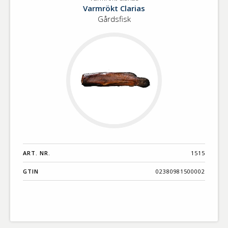
Varmrökt
Benämning A-
Varmrökt Clarias
Clarias
Ö
Gårdsfisk
Varumärken A-
Ö
Artikelnummer
GTIN
Med bild först
ART. NR.
1515
GTIN
02380981500002