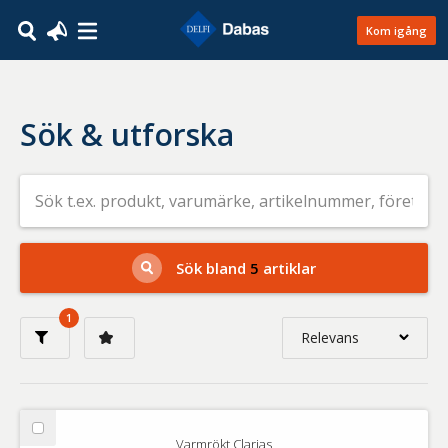
Kom igång
Sök & utforska
Sök
efter
livsmedel
på
t.ex.
produkt,
Sök bland
5
artiklar
varumärke,
artikelnummer,
företag
1
eller
Relevans
GTIN
Relevans
Nyaste
Välj
Varmrökt Clarias