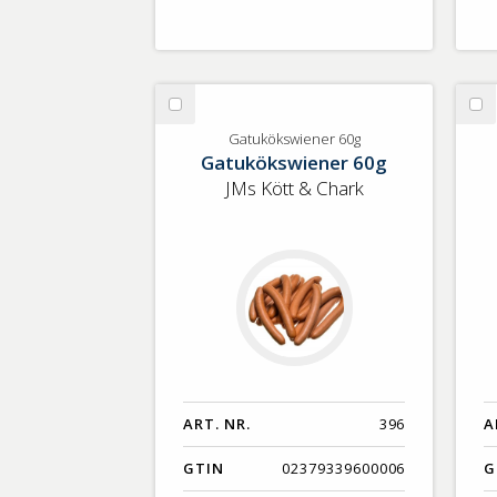
Välj
Vä
Gatukökswiener
Ka
Gatukökswiener 60g
Gatukökswiener 60g
60g
be
fry
JMs Kött & Chark
ART. NR.
396
A
GTIN
02379339600006
G