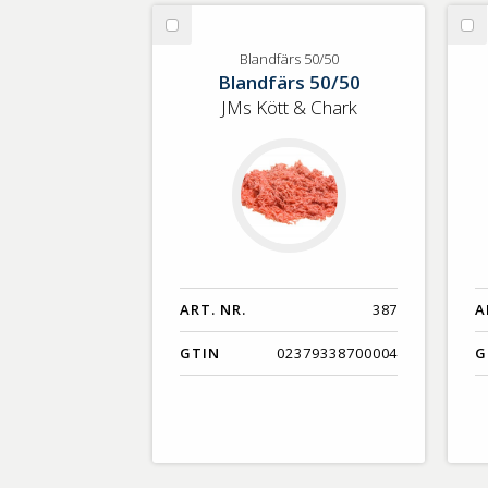
GTIN
Välj
Vä
Blandfärs
Va
Blandfärs 50/50
Blandfärs 50/50
50/50
50
JMs Kött & Chark
ART. NR.
387
A
GTIN
02379338700004
G