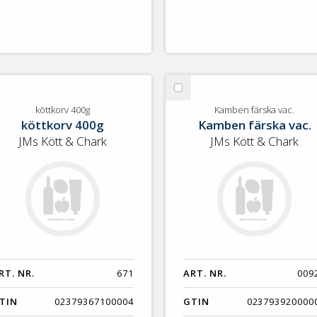
lj
Välj
ttkorv
Kamben
köttkorv 400g
Kamben färska vac.
köttkorv 400g
Kamben färska vac.
0g
färska
vac.
JMs Kött & Chark
JMs Kött & Chark
RT. NR.
671
ART. NR.
009
TIN
02379367100004
GTIN
023793920000