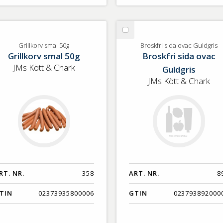
lj
Välj
illkorv
Broskfri
Grillkorv smal 50g
Broskfri sida ovac Guldgris
Grillkorv smal 50g
Broskfri sida ovac
al
sida
g
ovac
JMs Kött & Chark
Guldgris
Guldgris
JMs Kött & Chark
RT. NR.
358
ART. NR.
8
TIN
02373935800006
GTIN
023793892000