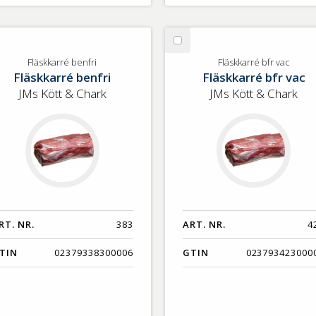
lj
Välj
äskkarré
Fläskkarré
Fläskkarré benfri
Fläskkarré bfr vac
Fläskkarré benfri
Fläskkarré bfr vac
nfri
bfr
vac
JMs Kött & Chark
JMs Kött & Chark
RT. NR.
383
ART. NR.
4
TIN
02379338300006
GTIN
023793423000