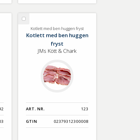
Välj
Kotlett
Kotlett med ben huggen fryst
Kotlett med ben huggen
med
ben
fryst
huggen
JMs Kött & Chark
fryst
92
ART. NR.
123
03
GTIN
02379312300008