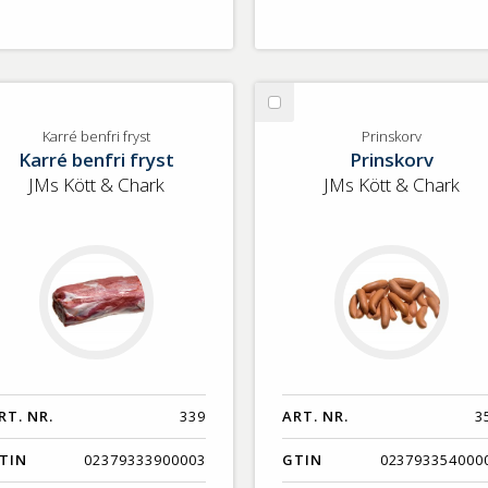
lj
Välj
rré
Prinskorv
Karré benfri fryst
Prinskorv
Karré benfri fryst
Prinskorv
nfri
st
JMs Kött & Chark
JMs Kött & Chark
RT. NR.
339
ART. NR.
3
TIN
02379333900003
GTIN
023793354000