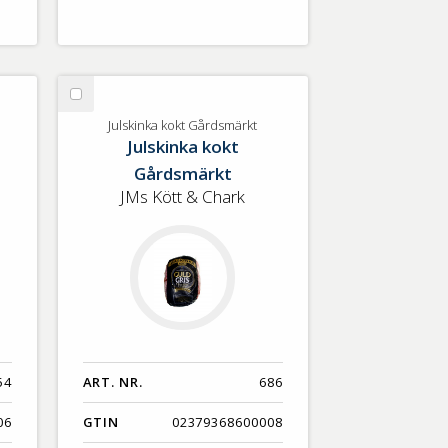
Välj
Julskinka
Julskinka kokt Gårdsmärkt
Julskinka kokt
kokt
Gårdsmärkt
Gårdsmärkt
JMs Kött & Chark
54
ART. NR.
686
06
GTIN
02379368600008