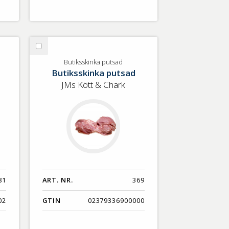
Välj
Butiksskinka
Butiksskinka putsad
Butiksskinka putsad
putsad
JMs Kött & Chark
81
ART. NR.
369
02
GTIN
02379336900000