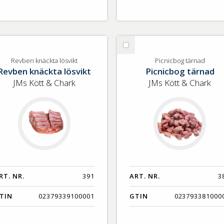
lj
Välj
vben
Picnicbog
Revben knäckta lösvikt
Picnicbog tärnad
Revben knäckta lösvikt
Picnicbog tärnad
äckta
tärnad
svikt
JMs Kött & Chark
JMs Kött & Chark
RT. NR.
391
ART. NR.
3
TIN
02379339100001
GTIN
023793381000