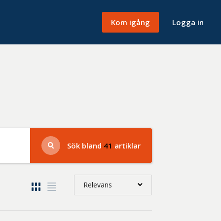
Kom igång
Logga in
Sök bland
41
artiklar
Relevans
Relevans