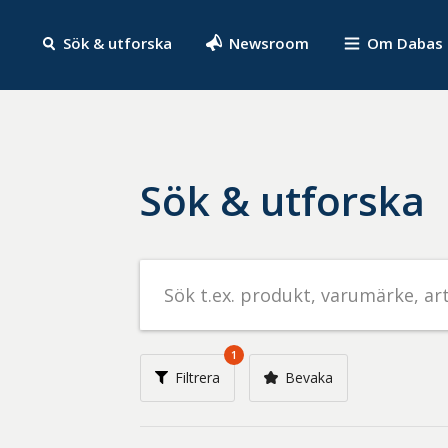
Sök & utforska
Newsroom
Om Dabas
Sök & utforska
Sök
efter
livsmedel
på
1
t.ex.
Filtrera
Bevaka
produkt,
varumärke,
artikelnummer,
företag
eller