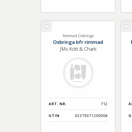
Välj
Vä
Rimmad
Re
Rimmad Oxbringa
Oxbringa bfr rimmad
Oxbringa
kn
lö
JMs Kött & Chark
ART. NR.
712
A
GTIN
02379371200004
G