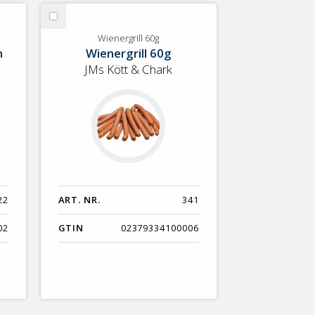
Nyaste
Välj
Benämning A-Ö
Wienergrill
Wienergrill 60g
n
Wienergrill 60g
60g
Varumärken A-Ö
JMs Kött & Chark
Artikelnummer
GTIN
Med bild först
22
ART. NR.
341
02
GTIN
02379334100006