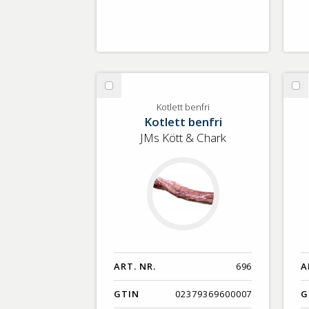
Välj
Vä
Kotlett
kö
Kotlett benfri
Kotlett benfri
benfri
40
JMs Kött & Chark
ART. NR.
696
A
GTIN
02379369600007
G