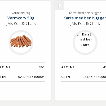
lj
Välj
rmkorv
Karré
Varmkorv 50g
Karré med ben huggen
Varmkorv 50g
Karré med ben hugge
g
med
ben
JMs Kött & Chark
JMs Kött & Chark
huggen
RT. NR.
361
ART. NR.
4
TIN
02379336100004
GTIN
023793422000