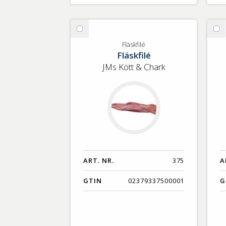
Välj
Vä
Fläskfilé
Fl
Fläskfilé
Fläskfilé
be
JMs Kött & Chark
ART. NR.
375
A
GTIN
02379337500001
G