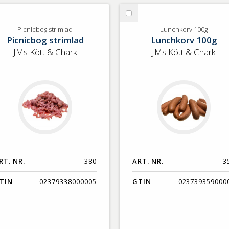
lj
Välj
cnicbog
Lunchkorv
Picnicbog strimlad
Lunchkorv 100g
Picnicbog strimlad
Lunchkorv 100g
rimlad
100g
JMs Kött & Chark
JMs Kött & Chark
RT. NR.
380
ART. NR.
3
TIN
02379338000005
GTIN
023739359000