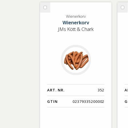
Välj
Vä
Wienerkorv
Pi
Wienerkorv
Wienerkorv
st
JMs Kött & Chark
ART. NR.
352
A
GTIN
02379335200002
G