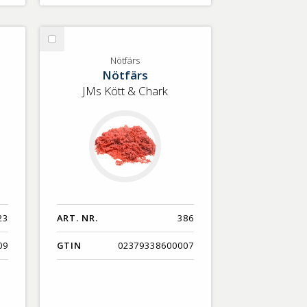
Välj
Nötfärs
Nötfärs
Nötfärs
JMs Kött & Chark
23
ART. NR.
386
09
GTIN
02379338600007