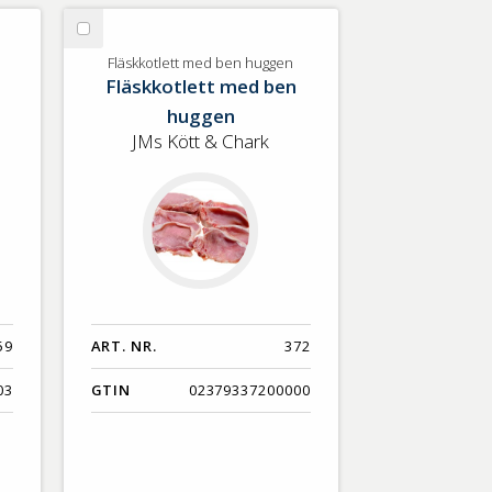
Välj
Fläskkotlett
Fläskkotlett med ben huggen
Fläskkotlett med ben
med
ben
huggen
huggen
JMs Kött & Chark
59
ART. NR.
372
03
GTIN
02379337200000