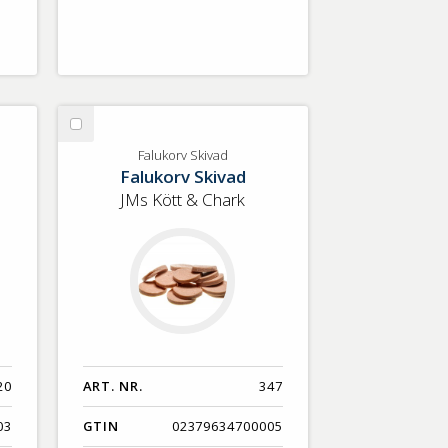
Välj
Falukorv
Falukorv Skivad
Falukorv Skivad
Skivad
JMs Kött & Chark
20
ART. NR.
347
03
GTIN
02379634700005