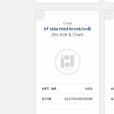
Välj
Vä
fl.sida
Gr
fl.sida
bf sida med brosk/svål
sm
50
JMs Kött & Chark
ART. NR.
0405
A
GTIN
02379340500005
G