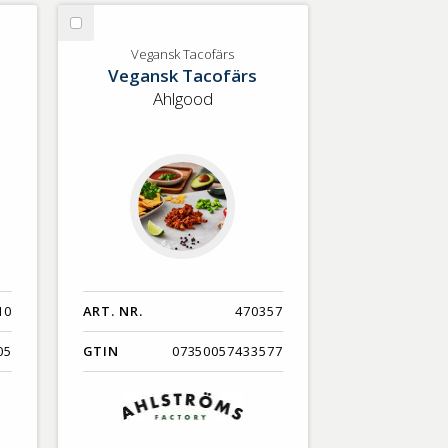
Nyaste
Välj
Benämning A-Ö
Vegansk
Vegansk Tacofärs
Vegansk Tacofärs
Tacofärs
Varumärken A-Ö
Ahlgood
Artikelnummer
GTIN
Med bild först
10
ART. NR.
470357
05
GTIN
07350057433577