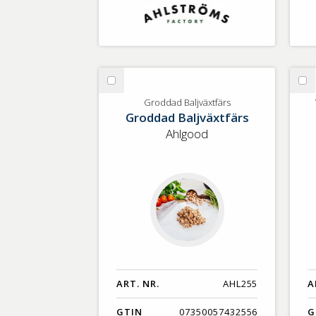
Välj
Vä
Groddad
Ve
Groddad Baljväxtfärs
Groddad Baljväxtfärs
Baljväxtfärs
Ku
Ch
Ahlgood
St
ART. NR.
AHL255
A
GTIN
07350057432556
G