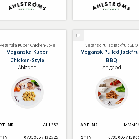
lj
Välj
ganska
Vegansk
Veganska Kuber Chicken-Style
Vegansk Pulled Jackfruit BBQ
Veganska Kuber
Vegansk Pulled Jackfru
ber
Pulled
icken-
Jackfruit
Chicken-Style
BBQ
yle
BBQ
Ahlgood
Ahlgood
RT. NR.
AHL252
ART. NR.
MMM9
TIN
07350057432525
GTIN
073500574396