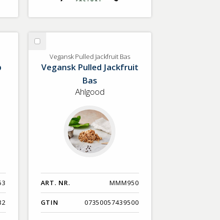
Välj
Vegansk
Vegansk Pulled Jackfruit Bas
p
Vegansk Pulled Jackfruit
Pulled
Jackfruit
Bas
Bas
Ahlgood
53
ART. NR.
MMM950
32
GTIN
07350057439500