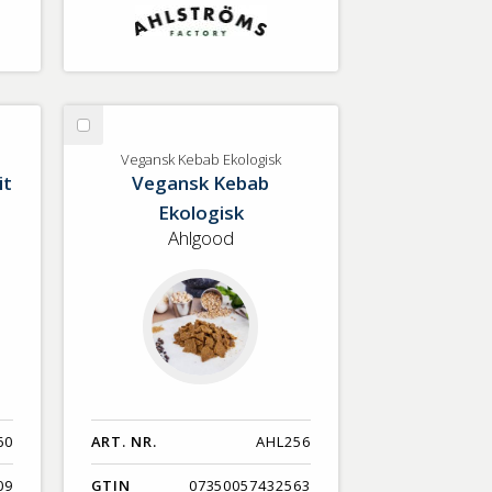
Välj
Vegansk
Vegansk Kebab Ekologisk
it
Vegansk Kebab
Kebab
Ekologisk
Ekologisk
Ahlgood
60
ART. NR.
AHL256
09
GTIN
07350057432563