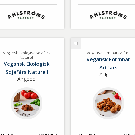
lj
Välj
gansk
Vegansk
Vegansk Ekologisk Sojafärs
Vegansk Formbar Ärtfärs
Naturell
Vegansk Formbar
ologisk
Formbar
Vegansk Ekologisk
jafärs
Ärtfärs
Ärtfärs
Sojafärs Naturell
turell
Ahlgood
Ahlgood
RT. NR.
MMM480
ART. NR.
AHL2