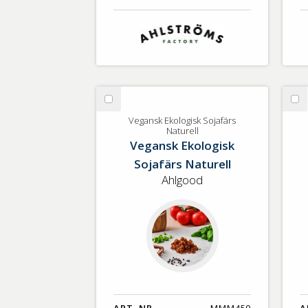
Välj
Vä
Vegansk
Ve
Vegansk Ekologisk Sojafärs
Naturell
Ekologisk
Ek
Vegansk Ekologisk
Sojafärs
So
Sojafärs Naturell
Naturell
Na
Ahlgood
ART. NR.
MMM450
A