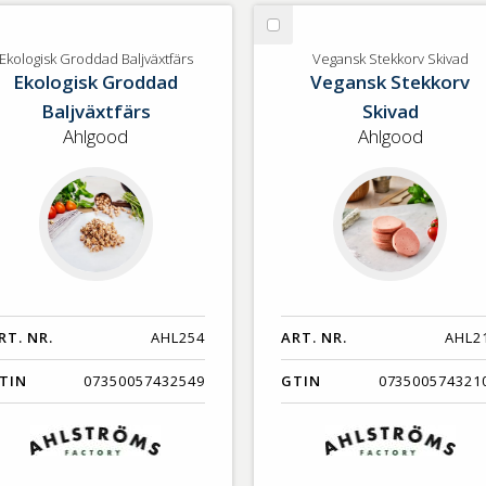
lj
Välj
ologisk
Vegansk
Ekologisk Groddad Baljväxtfärs
Vegansk Stekkorv Skivad
Ekologisk Groddad
Vegansk Stekkorv
oddad
Stekkorv
ljväxtfärs
Skivad
Baljväxtfärs
Skivad
Ahlgood
Ahlgood
RT. NR.
AHL254
ART. NR.
AHL2
TIN
07350057432549
GTIN
073500574321