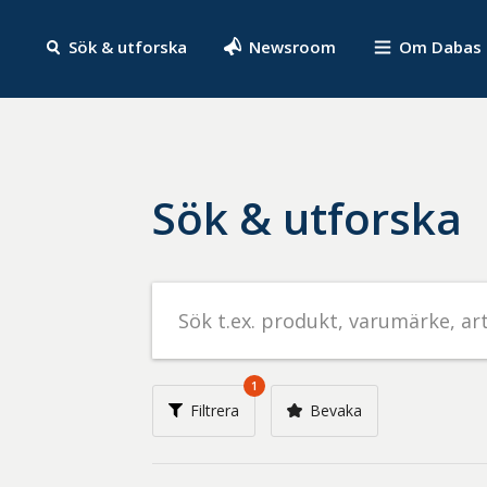
Sök & utforska
Newsroom
Om Dabas
Sök & utforska
Sök
efter
livsmedel
på
1
t.ex.
Filtrera
Bevaka
produkt,
varumärke,
artikelnummer,
företag
eller