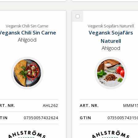
lj
Välj
gansk
Vegansk
Vegansk Chili Sin Carne
Vegansk Sojafärs Naturell
Vegansk Chili Sin Carne
Vegansk Sojafärs
li
Sojafärs
n
Naturell
Ahlgood
Naturell
rne
Ahlgood
RT. NR.
AHL262
ART. NR.
MMM1
TIN
07350057432624
GTIN
073500574315