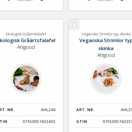
lj
Välj
ologisk
Veganska
Ekologisk Gråärtsfalafel
Veganska Strimlor typ skinka
kologisk Gråärtsfalafel
Veganska Strimlor ty
åärtsfalafel
Strimlor
typ
Ahlgood
skinka
skinka
Ahlgood
RT. NR.
AHL240
ART. NR.
AHL2
TIN
07350057432402
GTIN
073500574325