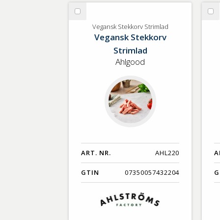
GTIN
Välj
Vä
Vegansk
Ek
Vegansk Stekkorv Strimlad
Vegansk Stekkorv
Stekkorv
Gr
Strimlad
Ba
Strimlad
Ahlgood
ART. NR.
AHL220
A
GTIN
07350057432204
G