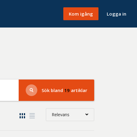
Kom igång
Logga in
Sök bland
19
artiklar
Relevans
Relevans