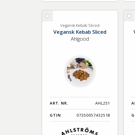
Välj
Vä
Vegansk
Ve
Vegansk Kebab Sliced
Vegansk Kebab Sliced
Kebab
Chi
Sliced
Si
Ahlgood
Ca
ART. NR.
AHL251
A
GTIN
07350057432518
G