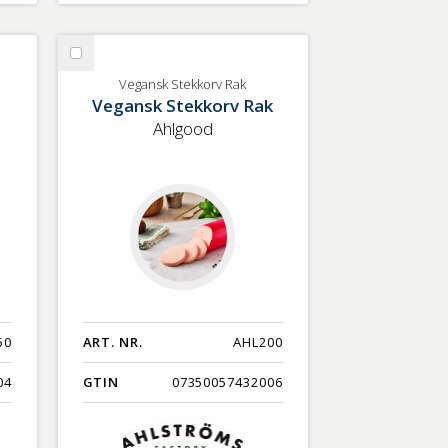
Välj
Vegansk
Vegansk Stekkorv Rak
Vegansk Stekkorv Rak
Stekkorv
Rak
Ahlgood
50
ART. NR.
AHL200
04
GTIN
07350057432006