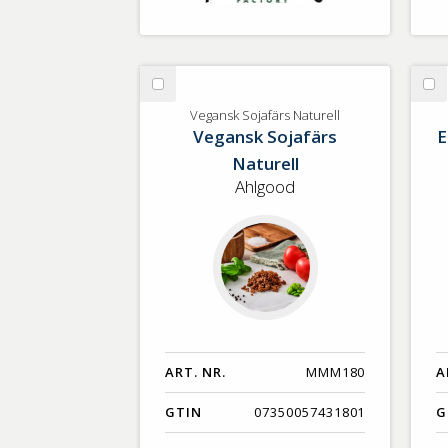
Välj
Vä
Vegansk
Ek
Vegansk Sojafärs Naturell
Vegansk Sojafärs
E
Sojafärs
Gr
Naturell
Naturell
Ahlgood
ART. NR.
MMM180
A
GTIN
07350057431801
G