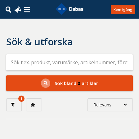
Kom igång
Sök & utforska
Sök
efter
livsmedel
på
t.ex.
produkt,
Sök bland
0
artiklar
varumärke,
artikelnummer,
företag
1
eller
Relevans
GTIN
Relevans
Nyaste