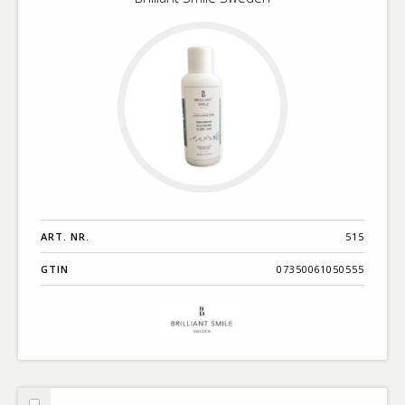
ART. NR.
515
GTIN
07350061050555