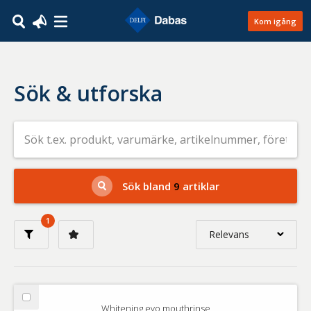
Kom igång
Sök & utforska
Sök
efter
livsmedel
på
t.ex.
produkt,
Sök bland
9
artiklar
varumärke,
artikelnummer,
företag
1
eller
Relevans
GTIN
Relevans
Nyaste
Välj
Whitening evo mouthrinse