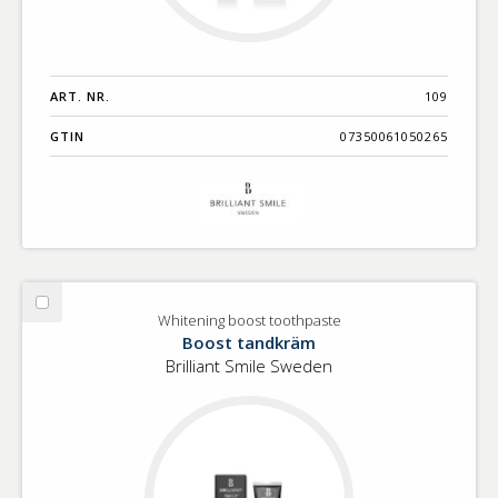
ART. NR.
109
GTIN
07350061050265
Välj
Whitening boost toothpaste
Whitening
Boost tandkräm
boost
Brilliant Smile Sweden
toothpaste