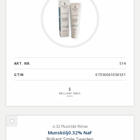
ART. NR.
514
GTIN
07350061050531
Välj
o.32 Fluoride Rinse
o.32
Munskölj0.32% NaF
Fluoride
Brilliant Smile Sweden
Rinse