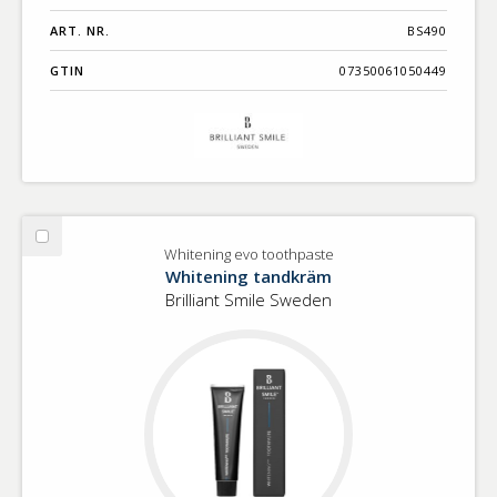
ART. NR.
BS490
GTIN
07350061050449
Välj
Whitening evo toothpaste
Whitening
Whitening tandkräm
evo
Brilliant Smile Sweden
toothpaste