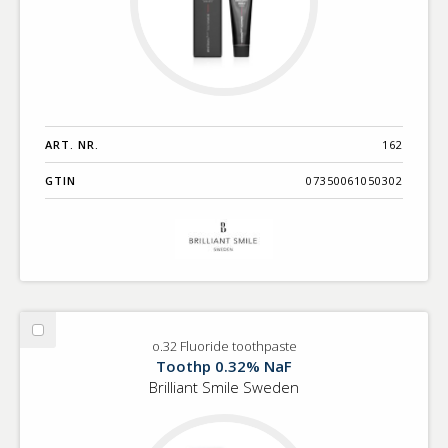
ART. NR.
162
GTIN
07350061050302
Välj
o.32 Fluoride toothpaste
o.32
Toothp 0.32% NaF
Fluoride
Brilliant Smile Sweden
toothpaste