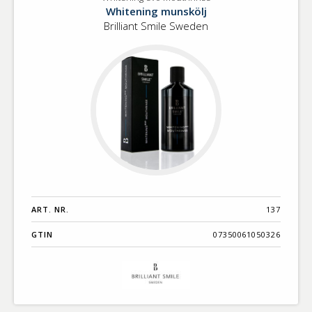
Whitening
Benämning A-
Whitening munskölj
evo
Ö
Brilliant Smile Sweden
mouthrinse
Varumärken A-
Ö
Artikelnummer
GTIN
Med bild först
ART. NR.
137
GTIN
07350061050326