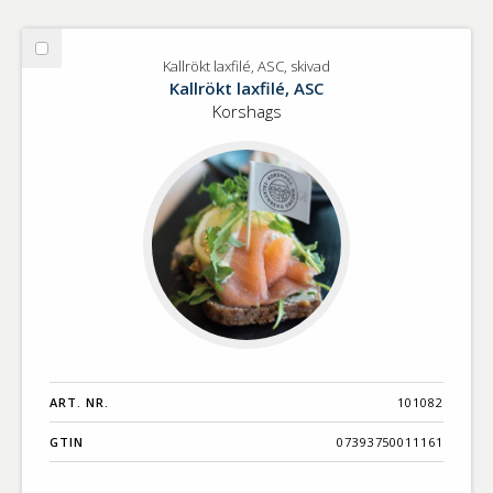
Välj
Kallrökt laxfilé, ASC, skivad
Kallrökt
Kallrökt laxfilé, ASC
laxfilé,
Korshags
ASC,
skivad
ART. NR.
101082
GTIN
07393750011161