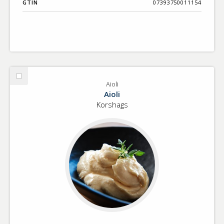
GTIN
07393750011154
Välj
Aioli
Aioli
Aioli
Korshags