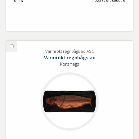
GTIN
02357547800005
Välj
Varmrökt regnbågslax, ASC
Varmrökt
Varmrökt regnbågslax
regnbågslax,
Korshags
ASC