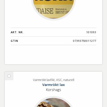
ART. NR.
101093
GTIN
07393750011277
Välj
Varmrökt laxfilé, ASC, naturell
Varmrökt
Varmrökt lax
laxfilé,
Korshags
ASC,
naturell