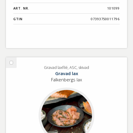
ART. NR.
101099
GTIN
07393750011796
Välj
Gravad laxfilé, ASC, skivad
Gravad
Gravad lax
laxfilé,
Falkenbergs lax
ASC,
skivad