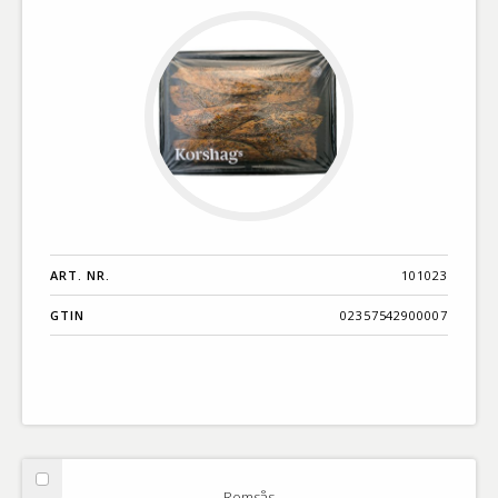
ART. NR.
101023
GTIN
02357542900007
Välj
Romsås