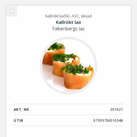
Välj
Kallrökt laxfilé, ASC, skivad
Kallrökt
Kallrökt lax
laxfilé,
Falkenbergs lax
ASC,
skivad
ART. NR.
201021
GTIN
07393750010348