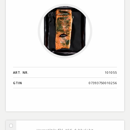
bit
ART. NR.
101055
GTIN
07393750010256
Välj