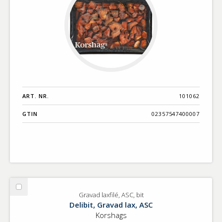
ART. NR.
101062
GTIN
02357547400007
Välj
Gravad laxfilé, ASC, bit
Gravad
Delibit, Gravad lax, ASC
laxfilé,
Korshags
ASC,