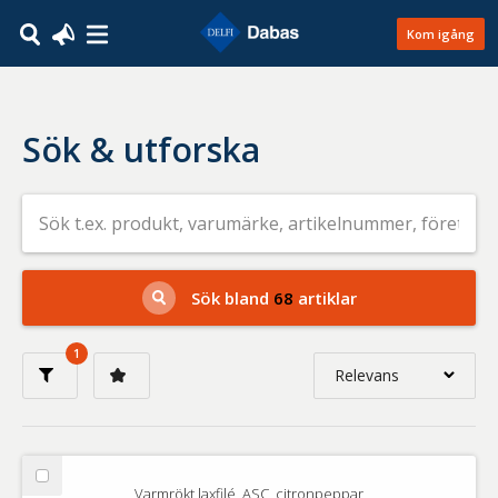
Kom igång
Sök & utforska
Sök
efter
livsmedel
på
t.ex.
produkt,
Sök bland
68
artiklar
varumärke,
artikelnummer,
företag
1
eller
Relevans
GTIN
Relevans
Nyaste
Välj
Varmrökt laxfilé, ASC, citronpeppar