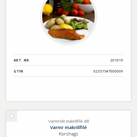
ART. NR.
201019
GTIN
02357547000009
Välj
Varmrökt makrillfilé dill
Varmrökt
Varmr makrillfilé
makrillfilé
Korshags
dill