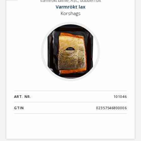
Varmrökt laxfilé, ASC, dubbel i bit
Varmrökt
Varmrökt lax
laxfilé,
Korshags
ASC,
dubbel
i
bit
ART. NR.
101046
GTIN
02357546800006