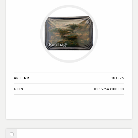
ART. NR.
101025
GTIN
02357543100000
Välj