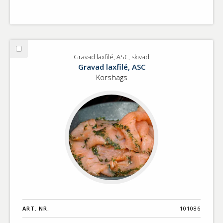
Välj
Gravad laxfilé, ASC, skivad
Gravad
Gravad laxfilé, ASC
laxfilé,
Korshags
ASC,
skivad
ART. NR.
101086