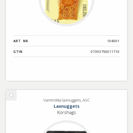
ART. NR.
104001
GTIN
07393750011710
Välj
Varmrökta laxnuggets, ASC
Varmrökta
Laxnuggets
laxnuggets,
Korshags
ASC