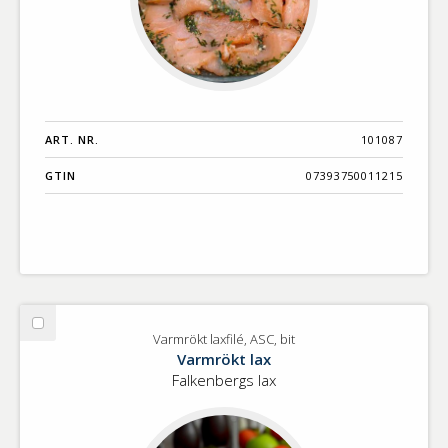
ART. NR.
101087
GTIN
07393750011215
Välj
Varmrökt laxfilé, ASC, bit
Varmrökt
Varmrökt lax
laxfilé,
Falkenbergs lax
ASC,
bit