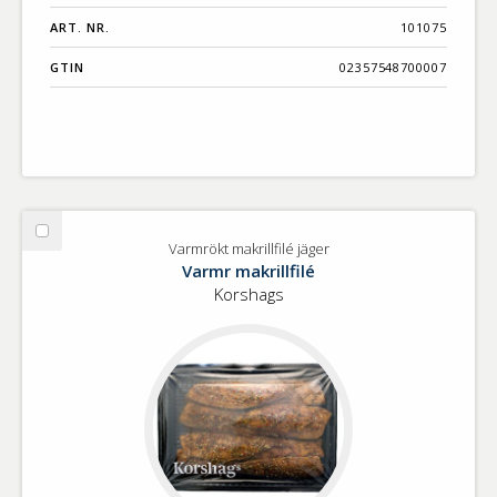
ART. NR.
101075
GTIN
02357548700007
Välj
Varmrökt makrillfilé jäger
Varmrökt
Varmr makrillfilé
makrillfilé
Korshags
jäger