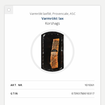
Välj
Varmrökt laxfilé, Provencale, ASC
Varmrökt
Varmrökt lax
laxfilé,
Korshags
Provencale,
ASC
ART. NR.
101061
GTIN
07393750010317