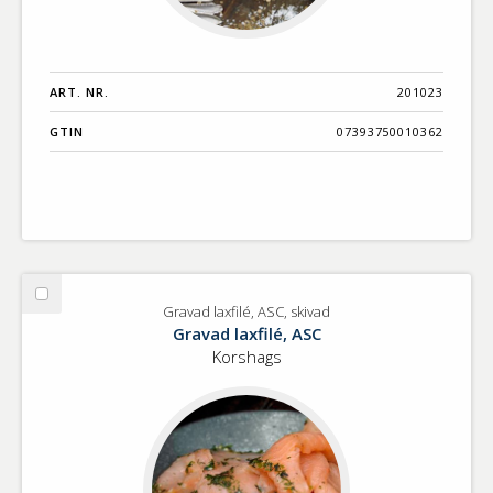
ART. NR.
201023
GTIN
07393750010362
Välj
Gravad laxfilé, ASC, skivad
Gravad
Gravad laxfilé, ASC
laxfilé,
Korshags
ASC,
skivad