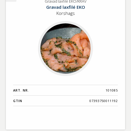
Gravad laxfilé EKO/KRAV
Gravad
Gravad laxfilé EKO
laxfilé
Korshags
EKO/KRAV
ART. NR.
101085
GTIN
07393750011192