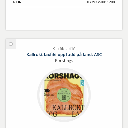
GTIN
07393750011208
Välj
Kallrökt laxfilé
Kallrökt
Kallrökt laxfilé uppfödd på land, ASC
laxfilé
Korshags