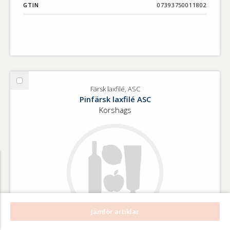
GTIN
07393750011802
Välj
Färsk laxfilé, ASC
Färsk
Pinfärsk laxfilé ASC
laxfilé,
Korshags
ASC
Jämför artiklar