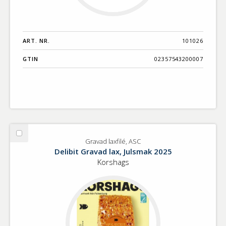
ART. NR.
101026
GTIN
02357543200007
Välj
Gravad laxfilé, ASC
Gravad
Delibit Gravad lax, Julsmak 2025
laxfilé,
Korshags
ASC