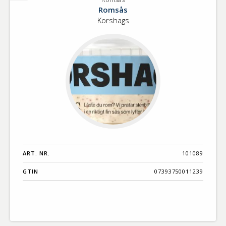
Romsås
Romsås
Korshags
ART. NR.
101089
GTIN
07393750011239