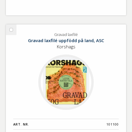
Välj
Gravad laxfilé
Gravad
Gravad laxfilé uppfödd på land, ASC
laxfilé
Korshags
ART. NR.
101100