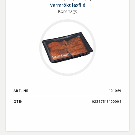
Varmrökt
Benämning A-
Varmrökt laxfilé
laxfilé,
Ö
Korshags
ASC,
citronpeppar
Varumärken A-
Ö
Artikelnummer
GTIN
Med bild först
ART. NR.
101069
GTIN
02357548100005