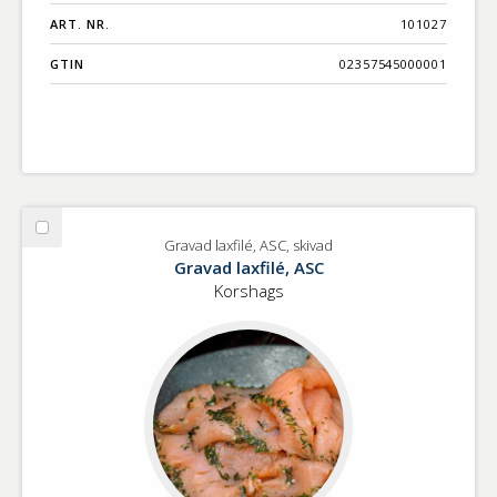
ART. NR.
101027
GTIN
02357545000001
Välj
Gravad laxfilé, ASC, skivad
Gravad
Gravad laxfilé, ASC
laxfilé,
Korshags
ASC,
skivad