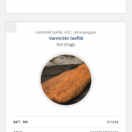
Välj
Varmrökt laxfilé, ASC, citronpeppar
Varmrökt
Varmrökt laxfilé
laxfilé,
Korshags
ASC,
citronpeppar
ART. NR.
101066