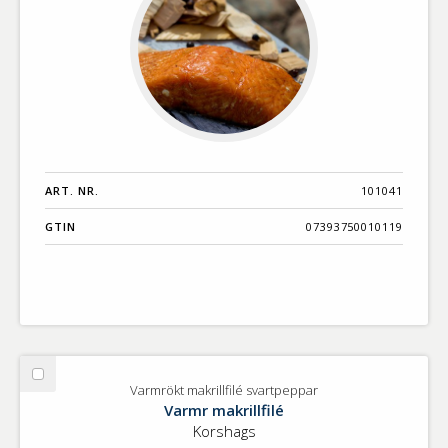
ART. NR.
101041
GTIN
07393750010119
Välj
Varmrökt makrillfilé svartpeppar
Varmrökt
Varmr makrillfilé
makrillfilé
Korshags
svartpeppar