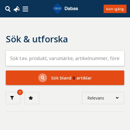
Kom igång
Sök & utforska
Sök
efter
livsmedel
på
t.ex.
produkt,
Sök bland
0
artiklar
varumärke,
artikelnummer,
företag
1
eller
Relevans
GTIN
Relevans
Nyaste