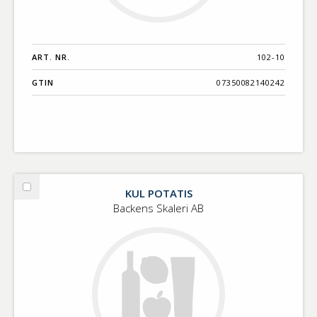
ART. NR.
102-10
GTIN
07350082140242
KUL POTATIS
Välj
KUL
Backens Skaleri AB
POTATIS