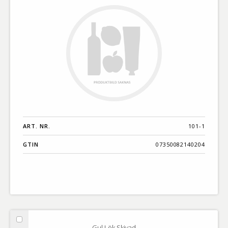
ART. NR.
101-1
GTIN
07350082140204
Välj
Gul Lök Skivad