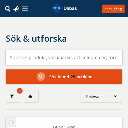
Kom igång
Sök & utforska
Sök
efter
livsmedel
på
t.ex.
produkt,
Sök bland
29
artiklar
varumärke,
artikelnummer,
företag
1
eller
Relevans
GTIN
Relevans
Nyaste
Välj
Gurka Skivad