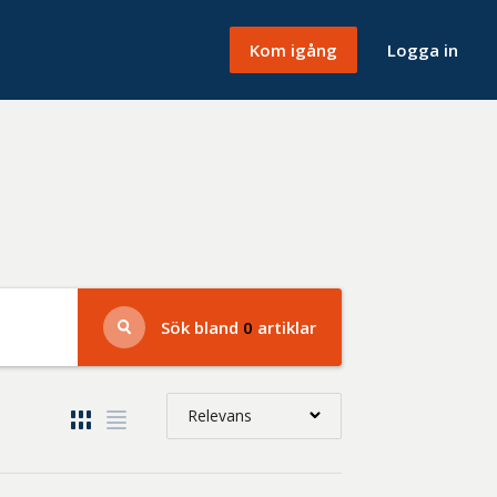
Kom igång
Logga in
Sök bland
0
artiklar
Relevans
Relevans