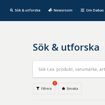
Sök & utforska
Newsroom
Om Dabas
Sök & utforska
Sök
efter
livsmedel
på
1
t.ex.
Filtrera
Bevaka
produkt,
varumärke,
artikelnummer,
företag
eller