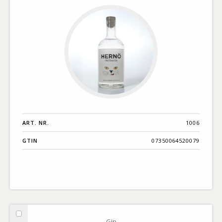
Gin
ART. NR.
1006
GTIN
07350064520079
Välj
Gin