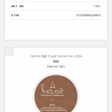
ART. NR.
1101
GTIN
07350064520895
Välj
Hernö High Coast Terroir Gin, 2024
Hernö
Gin
High
Hernö Gin
Coast
Terroir
Gin,
2024