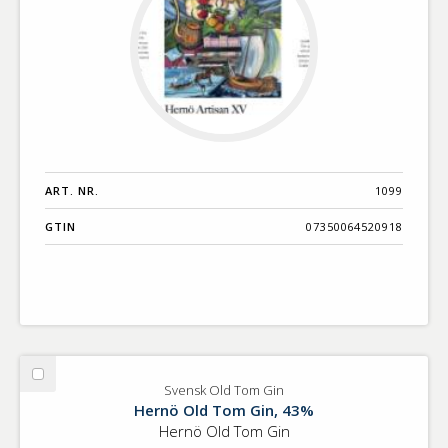
ART. NR.
1099
GTIN
07350064520918
Välj
Svensk Old Tom Gin
Svensk
Hernö Old Tom Gin, 43%
Old
Hernö Old Tom Gin
Tom