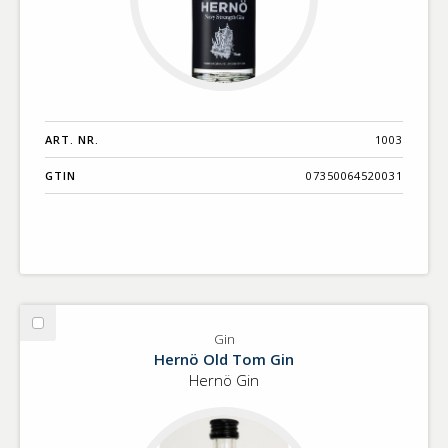
ART. NR.
1003
GTIN
07350064520031
Välj
Gin
Gin
Hernö Old Tom Gin
Hernö Gin