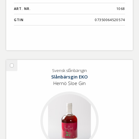
ART. NR.
1068
GTIN
07350064520574
Välj
Svensk slånbärsgin
Svensk
Slånbärsgin EKO
slånbärsgin
Hernö Sloe Gin