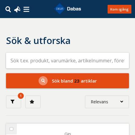
Kom igång
Sök & utforska
Sök
efter
livsmedel
på
t.ex.
produkt,
Sök bland
23
artiklar
varumärke,
artikelnummer,
företag
1
eller
Relevans
GTIN
Relevans
Nyaste
Välj
Gin