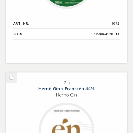
ART. NR.
1072
GTIN
07350064520611
Välj
Gin
Gin
Hernö Gin x Frantzén 44%
Hernö Gin