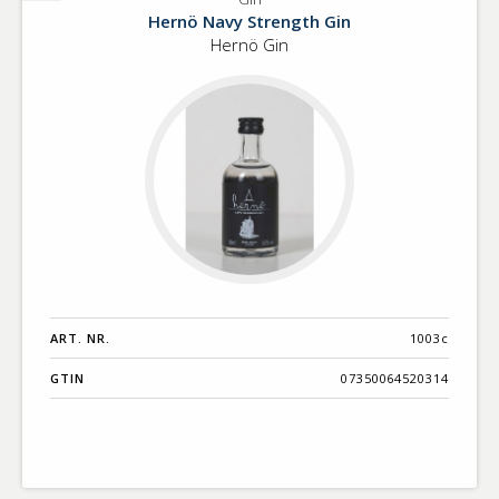
Gin
Hernö Navy Strength Gin
Hernö Gin
ART. NR.
1003c
GTIN
07350064520314