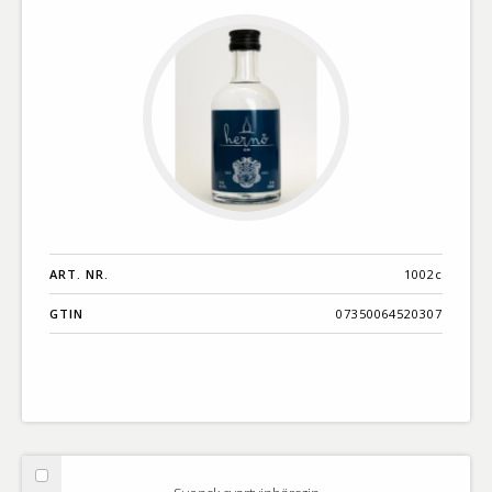
ART. NR.
1002c
GTIN
07350064520307
Välj