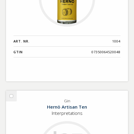
ART. NR.
1004
GTIN
07350064520048
Välj
Gin
Gin
Hernö Artisan Ten
Interpretations