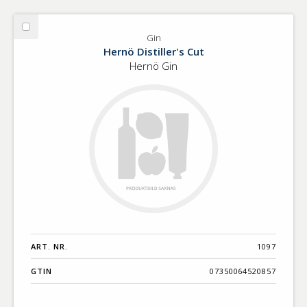
Välj
Gin
Gin
Hernö Distiller's Cut
Hernö Gin
ART. NR.
1097
GTIN
07350064520857