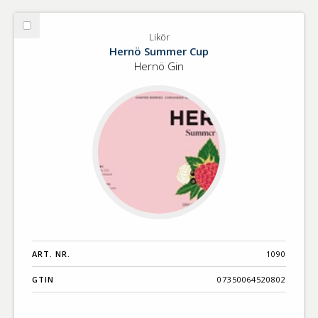
Välj
Likör
Likör
Hernö Summer Cup
Hernö Gin
ART. NR.
1090
GTIN
07350064520802