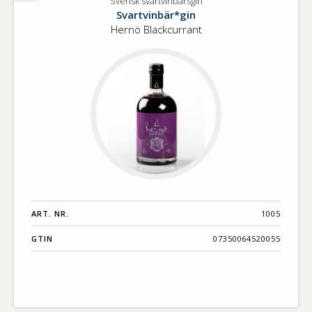
Svensk svartvinbärsgin
Svensk
Svartvinbär*gin
svartvinbärsgin
Hernö Blackcurrant
ART. NR.
1005
GTIN
07350064520055