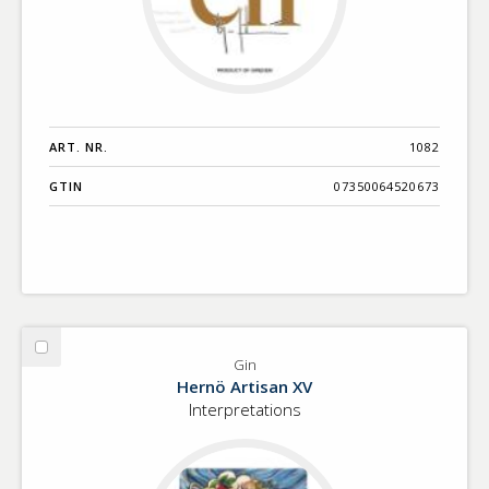
ART. NR.
1082
GTIN
07350064520673
Välj
Gin
Gin
Hernö Artisan XV
Interpretations