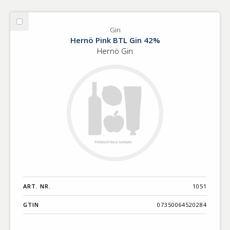
Välj
Gin
Gin
Hernö Pink BTL Gin 42%
Hernö Gin
ART. NR.
1051
GTIN
07350064520284