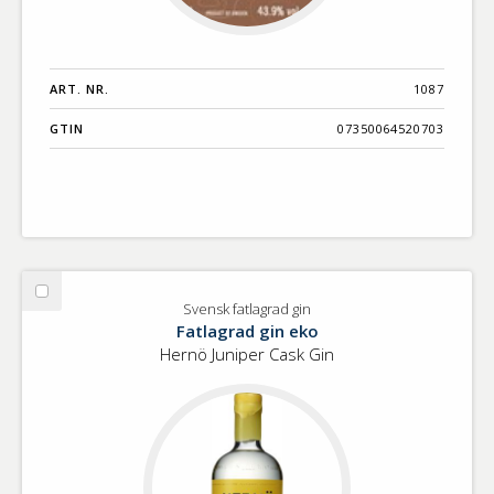
ART. NR.
1087
GTIN
07350064520703
Välj
Svensk fatlagrad gin
Svensk
Fatlagrad gin eko
fatlagrad
Hernö Juniper Cask Gin
gin