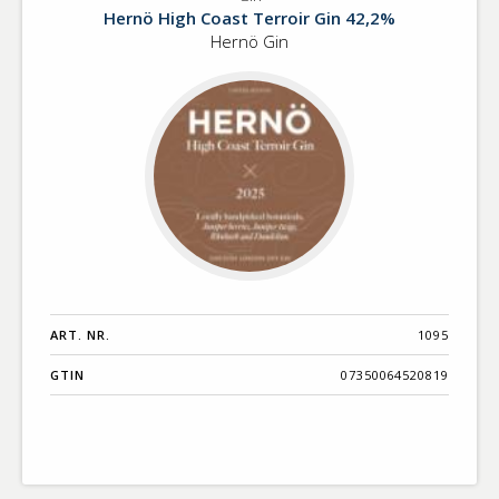
Gin
Benämning A-
Hernö High Coast Terroir Gin 42,2%
Ö
Hernö Gin
Varumärken A-
Ö
Artikelnummer
GTIN
Med bild först
ART. NR.
1095
GTIN
07350064520819