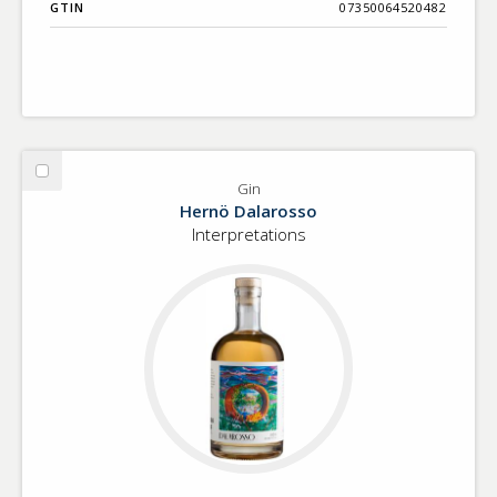
GTIN
07350064520482
Välj
Gin
Gin
Hernö Dalarosso
Interpretations