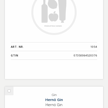
ART. NR.
1054
GTIN
07350064520376
Välj
Gin
Gin
Hernö Gin
Hernö Gin