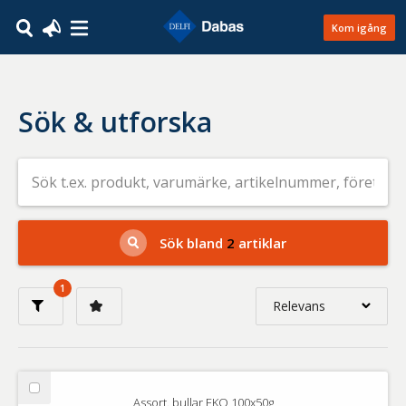
Kom igång
Sök & utforska
Sök
efter
livsmedel
på
t.ex.
produkt,
Sök bland
2
artiklar
varumärke,
artikelnummer,
företag
1
eller
Relevans
GTIN
Relevans
Nyaste
Välj
Assort. bullar EKO 100x50g