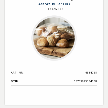
Assort.
Benämning A-
Assort. bullar EKO
bullar
Ö
IL FORNAIO
EKO
100x50g
Varumärken A-
Ö
Artikelnummer
GTIN
Med bild först
ART. NR.
4334068
GTIN
05703043334068