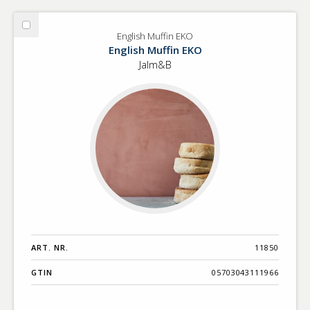
Välj
English Muffin EKO
English
English Muffin EKO
Muffin
Jalm&B
EKO
ART. NR.
11850
GTIN
05703043111966