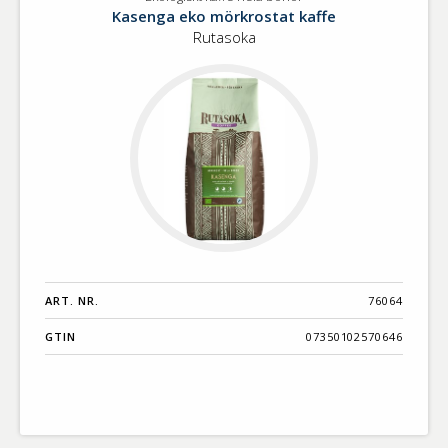
Ekologiskt
Benämning A-
Kasenga eko mörkrostat kaffe
kaffe
Ö
Rutasoka
hela
bönor
Varumärken A-
Ö
Artikelnummer
GTIN
Med bild först
ART. NR.
76064
GTIN
07350102570646