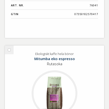
ART. NR.
76041
GTIN
07350102570417
Välj
Ekologiskt kaffe hela bönor
Ekologiskt
Mitumba eko espresso
kaffe
Rutasoka
hela
bönor