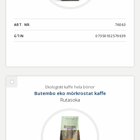
ART. NR.
76063
GTIN
07350102570639
Välj
Ekologiskt kaffe hela bönor
Ekologiskt
Butembo eko mörkrostat kaffe
kaffe
Rutasoka
hela
bönor