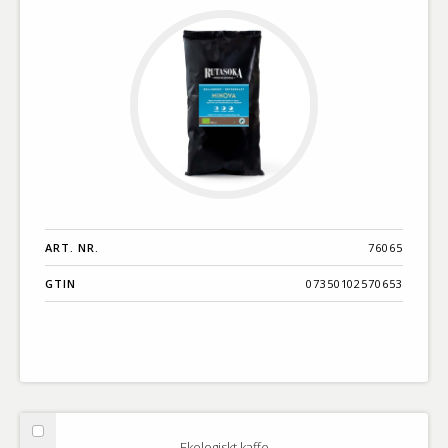
ART. NR.
76065
GTIN
07350102570653
Välj
Ekologiskt kaffe