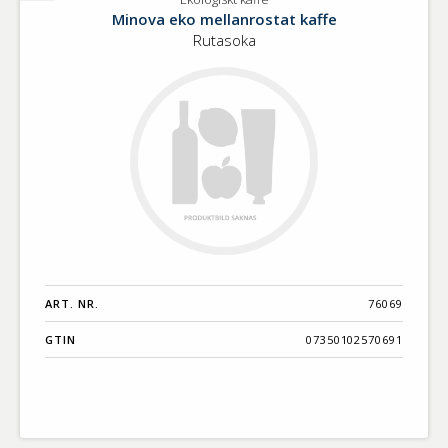
Ekologiskt
Minova eko mellanrostat kaffe
kaffe
Rutasoka
ART. NR.
76069
GTIN
07350102570691