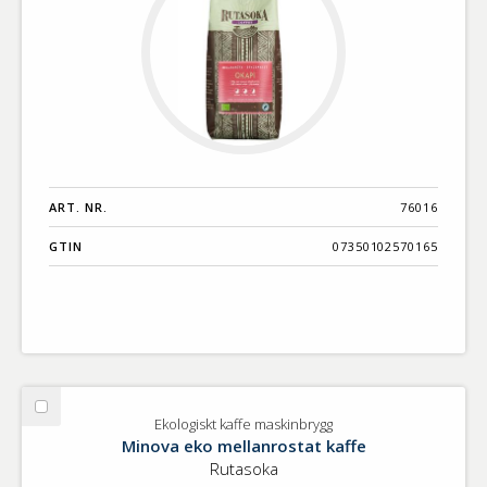
ART. NR.
76016
GTIN
07350102570165
Välj
Ekologiskt kaffe maskinbrygg
Ekologiskt
Minova eko mellanrostat kaffe
kaffe
Rutasoka
maskinbrygg