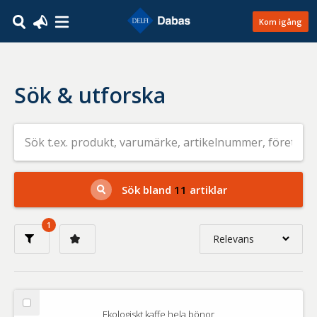
Kom igång
Sök & utforska
Sök
efter
livsmedel
på
t.ex.
produkt,
Sök bland
11
artiklar
varumärke,
artikelnummer,
företag
1
eller
Relevans
GTIN
Relevans
Nyaste
Välj
Ekologiskt kaffe hela bönor