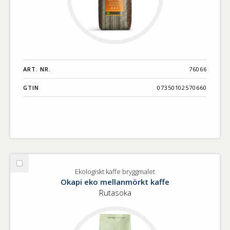
ART. NR.
76066
GTIN
07350102570660
Välj
Ekologiskt kaffe bryggmalet
Ekologiskt
Okapi eko mellanmörkt kaffe
kaffe
Rutasoka
bryggmalet