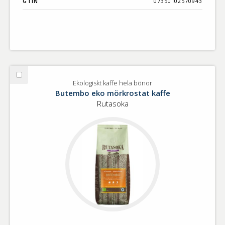
GTIN
07350102570943
Välj
Ekologiskt kaffe hela bönor
Ekologiskt
Butembo eko mörkrostat kaffe
kaffe
Rutasoka
hela
bönor