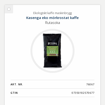
Välj
Ekologiskt kaffe maskinbrygg
Ekologiskt
Kasenga eko mörkrostat kaffe
kaffe
Rutasoka
maskinbrygg
ART. NR.
76067
GTIN
07350102570677