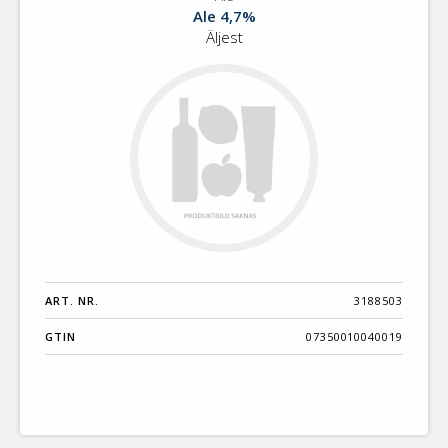
Ale
Benämning A-
Ale 4,7%
Ö
Äljest
Varumärken A-
Ö
Artikelnummer
GTIN
Med bild först
ART. NR.
3188503
GTIN
07350010040019