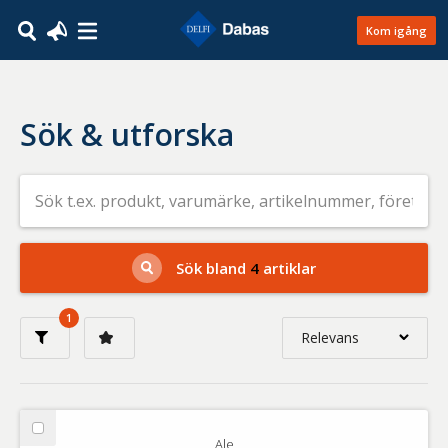
Kom igång
Sök & utforska
Sök
efter
livsmedel
på
t.ex.
produkt,
Sök bland
4
artiklar
varumärke,
artikelnummer,
företag
1
eller
Relevans
GTIN
Relevans
Nyaste
Välj
Ale