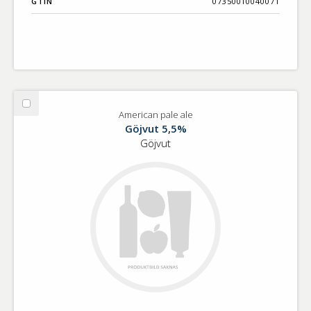
GTIN
07350010040071
Välj
American pale ale
American
Göjvut 5,5%
pale
Göjvut
ale