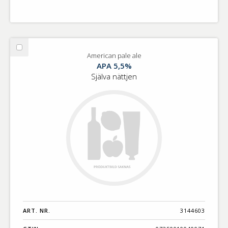
Välj
American pale ale
American
APA 5,5%
pale
Själva nättjen
ale
ART. NR.
3144603