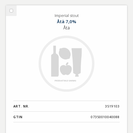
Välj
Imperial stout
Imperial
Åtä 7,0%
stout
Åtä
ART. NR.
3519103
GTIN
07350010040088