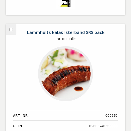
Lammhults kalas Isterband SRS back
Välj
Lammhults
Lammhults
kalas
Isterband
SRS
back
ART. NR.
000250
GTIN
02080240600008