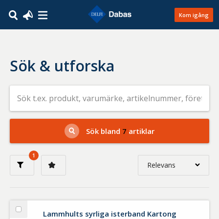
Kom igång
Sök & utforska
Sök
efter
livsmedel
på
t.ex.
produkt,
Sök bland
7
artiklar
varumärke,
artikelnummer,
företag
1
eller
Relevans
GTIN
Relevans
Nyaste
Lammhults syrliga isterband Kartong
Välj