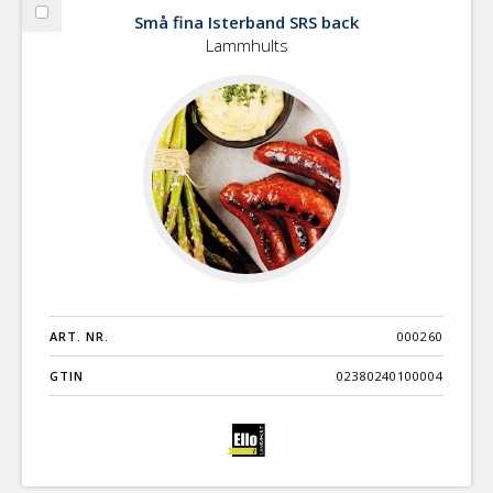
Små fina Isterband SRS back
Välj
Små
Lammhults
fina
Isterband
SRS
back
ART. NR.
000260
GTIN
02380240100004