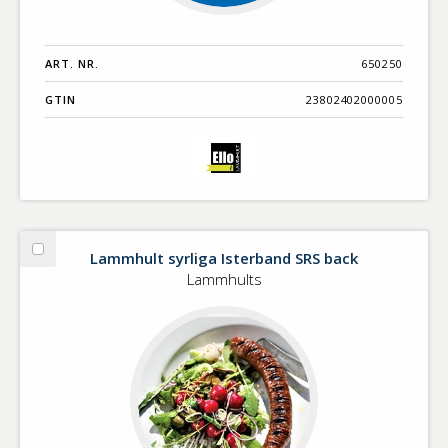
ART. NR.
650250
GTIN
23802402000005
Lammhult syrliga Isterband SRS back
Välj
Lammhult
Lammhults
syrliga
Isterband
SRS
back