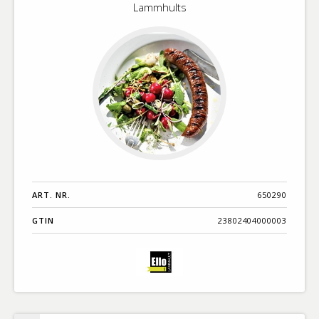
Lammhults
Lammhults
Benämning A-
syrliga
Ö
isterband
Kartong
Varumärken A-
Ö
Artikelnummer
GTIN
Med bild först
ART. NR.
650290
GTIN
23802404000003