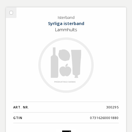
Välj
Isterband
Isterband
Syrliga isterband
Lammhults
ART. NR.
300295
GTIN
07316260001880