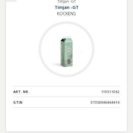
Timjan -GT
Timjan
Timjan -GT
-
KOCKENS
GT
ART. NR.
110511062
GTIN
07350046464414