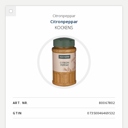
Välj
Citronpeppar
Citronpeppar
Citronpeppar
KOCKENS
ART. NR.
80067802
GTIN
07350046469532