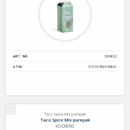
ART. NR.
309822
GTIN
07310700678861
Välj
Taco Spice Mix purepak
Taco
Taco Spice Mix purepak
Spice
KOCKENS
Mix