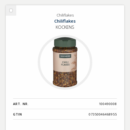
Välj
Chiliflakes
Chiliflakes
Chiliflakes
KOCKENS
ART. NR.
100490008
GTIN
07350046468955