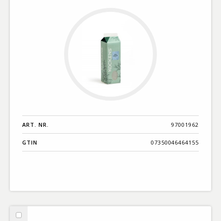
ART. NR.
97001962
GTIN
07350046464155
Välj