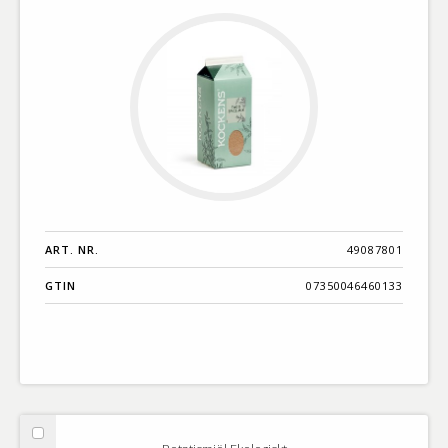
purepak
ART. NR.
49087801
GTIN
07350046460133
Välj