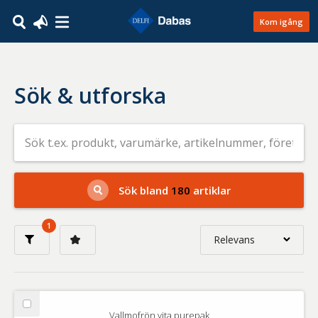
Kom igång
Sök & utforska
Sök
efter
livsmedel
på
t.ex.
produkt,
Sök bland
180
artiklar
varumärke,
artikelnummer,
företag
1
eller
Relevans
GTIN
Relevans
Nyaste
Välj
Vallmofrön vita purepak