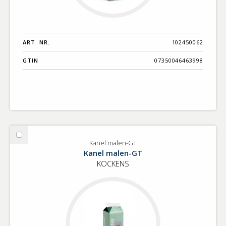
ART. NR.
102450062
GTIN
07350046463998
Välj
Kanel malen-GT
Kanel
Kanel malen-GT
malen-
KOCKENS
GT