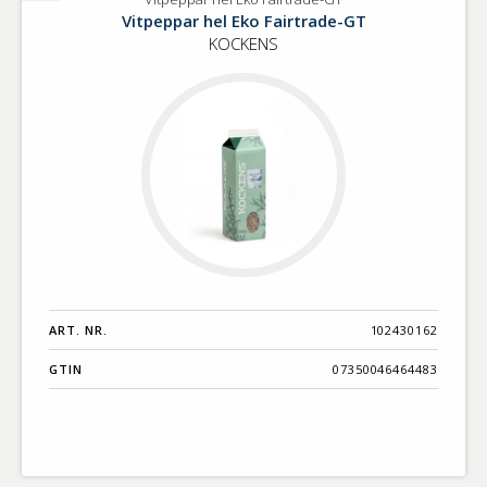
Vitpeppar
Vitpeppar hel Eko Fairtrade-GT
hel
KOCKENS
Eko
Fairtrade-
GT
ART. NR.
102430162
GTIN
07350046464483