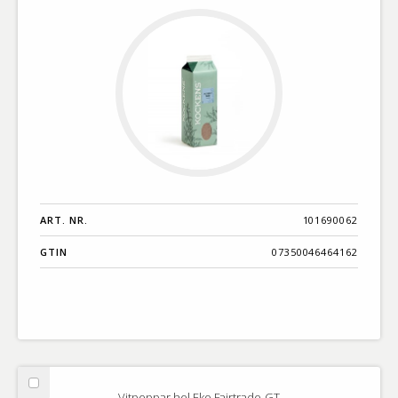
ART. NR.
101690062
GTIN
07350046464162
Välj
Vitpeppar hel Eko Fairtrade-GT