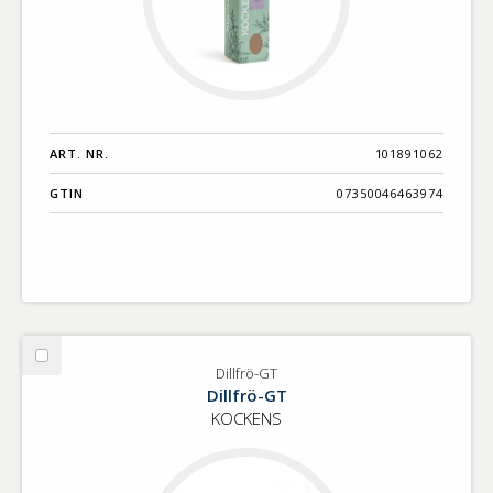
ART. NR.
101891062
GTIN
07350046463974
Välj
Dillfrö-GT
Dillfrö-
Dillfrö-GT
GT
KOCKENS