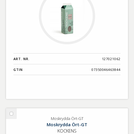
ART. NR.
127021062
GTIN
07350046463844
Välj
Moskrydda Ört-GT
Moskrydda
Moskrydda Ört-GT
Ört-
KOCKENS
GT