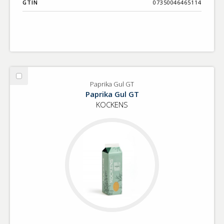
GTIN
07350046465114
Välj
Paprika Gul GT
Paprika
Paprika Gul GT
Gul
KOCKENS
GT