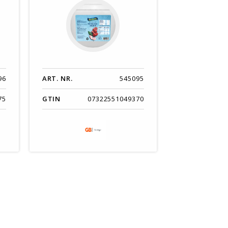
96
ART. NR.
545095
75
GTIN
07322551049370