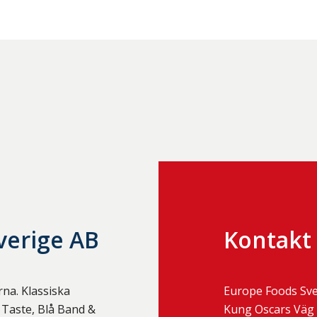
verige AB
Kontakt
rna. Klassiska
Europe Foods Sve
aste, Blå Band &
Kung Oscars Väg 