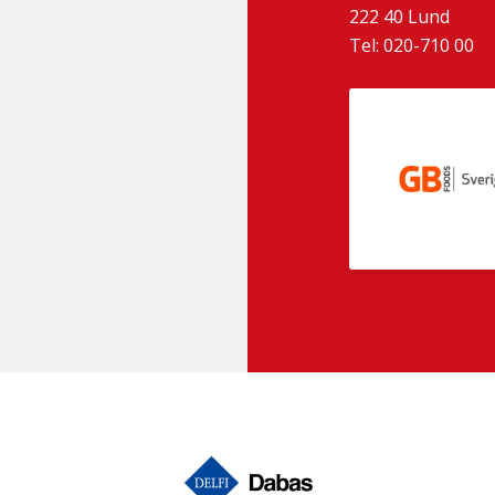
222 40
Lund
Tel:
020-710 00