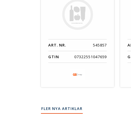
ART. NR.
545857
A
GTIN
07322551047659
G
FLER NYA ARTIKLAR