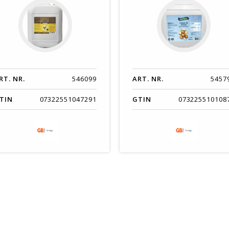
RT. NR.
546099
ART. NR.
5457
TIN
07322551047291
GTIN
073225510108