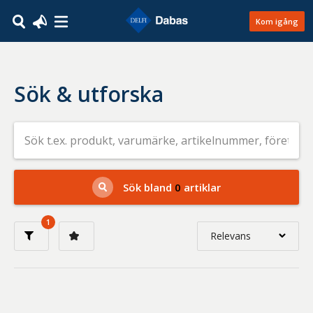
Kom igång
Sök & utforska
Sök
efter
livsmedel
på
t.ex.
produkt,
Sök bland
0
artiklar
varumärke,
artikelnummer,
företag
1
eller
Relevans
GTIN
Relevans
Nyaste