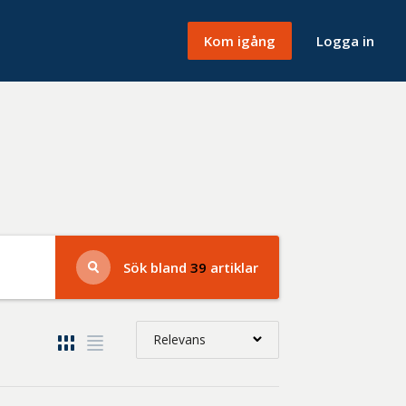
Kom igång
Logga in
Sök bland
39
artiklar
Relevans
Relevans