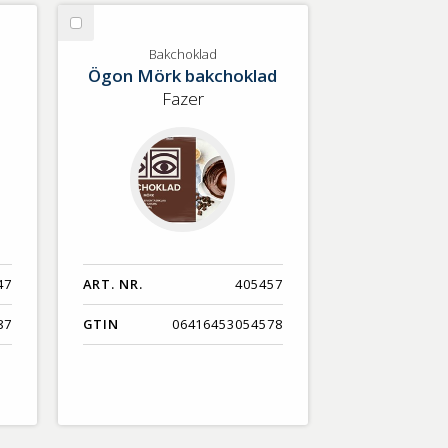
Nyaste
Välj
Benämning A-Ö
Bakchoklad
Bakchoklad
Ögon Mörk bakchoklad
Varumärken A-Ö
Fazer
Artikelnummer
GTIN
Med bild först
47
ART. NR.
405457
87
GTIN
06416453054578