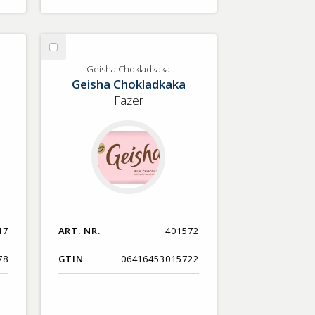
Välj
Geisha
Geisha Chokladkaka
Geisha Chokladkaka
Chokladkaka
Fazer
17
ART. NR.
401572
78
GTIN
06416453015722