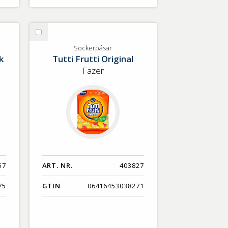
Välj
Sockerpåsar
Sockerpåsar
k
Tutti Frutti Original
Fazer
57
ART. NR.
403827
75
GTIN
06416453038271