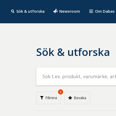
Sök & utforska
Newsroom
Om Dabas
Sök & utforska
Sök
efter
livsmedel
på
1
t.ex.
Filtrera
Bevaka
produkt,
varumärke,
artikelnummer,
företag
eller