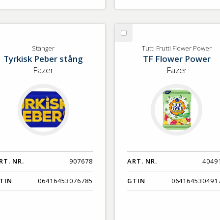
lj
Välj
änger
Tutti
Stänger
Tutti Frutti Flower Power
Tyrkisk Peber stång
TF Flower Power
Frutti
Flower
Fazer
Fazer
Power
RT. NR.
907678
ART. NR.
4049
TIN
06416453076785
GTIN
064164530491