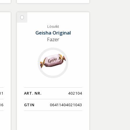
Välj
Lösvikt
Lösvikt
Geisha Original
Fazer
31
ART. NR.
402104
16
GTIN
06411404021043