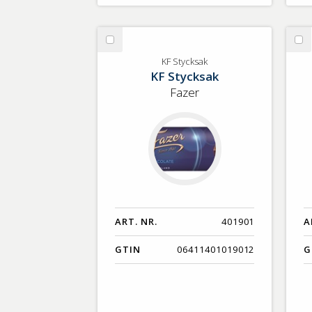
Välj
Vä
KF
Ge
KF Stycksak
KF Stycksak
Stycksak
Or
St
Fazer
ART. NR.
401901
A
GTIN
06411401019012
G