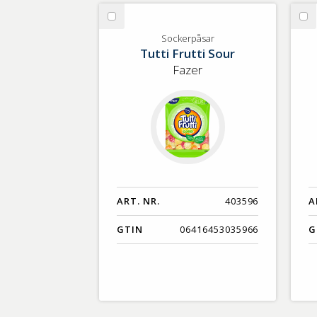
GTIN
Välj
Vä
Sockerpåsar
Lö
Sockerpåsar
Tutti Frutti Sour
Fazer
ART. NR.
403596
A
GTIN
06416453035966
G