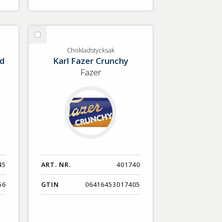
Välj
Chokladstycksak
Chokladstycksak
ad
Karl Fazer Crunchy
Fazer
45
ART. NR.
401740
56
GTIN
06416453017405