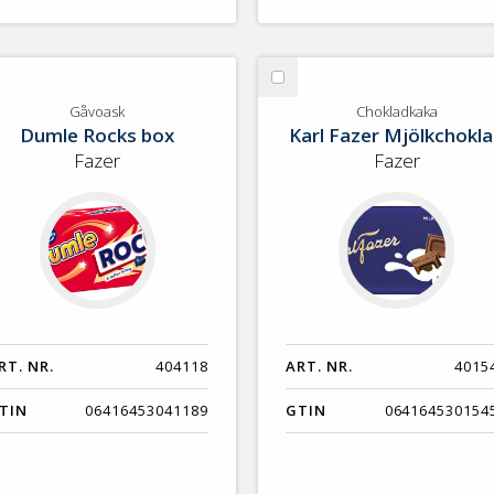
lj
Välj
voask
Chokladkaka
Gåvoask
Chokladkaka
Dumle Rocks box
Karl Fazer Mjölkchokl
Fazer
Fazer
RT. NR.
404118
ART. NR.
4015
TIN
06416453041189
GTIN
064164530154