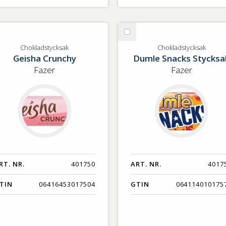
lj
Välj
okladstycksak
Chokladstycksak
Chokladstycksak
Chokladstycksak
Geisha Crunchy
Dumle Snacks Stycksa
Fazer
Fazer
RT. NR.
401750
ART. NR.
4017
TIN
06416453017504
GTIN
064114010175