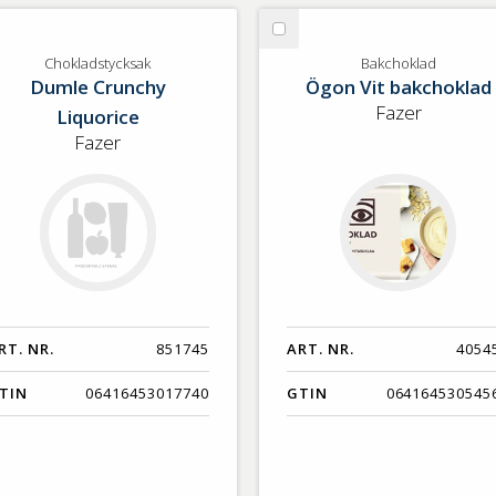
lj
Välj
okladstycksak
Bakchoklad
Chokladstycksak
Bakchoklad
Dumle Crunchy
Ögon Vit bakchoklad
Fazer
Liquorice
Fazer
RT. NR.
851745
ART. NR.
4054
TIN
06416453017740
GTIN
064164530545