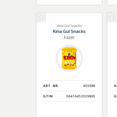
Välj
Vä
Kina
St
Kina Gul Snacks
Kina Gul Snacks
Gul
Snacks
Fazer
ART. NR.
403986
A
GTIN
06416453039865
G