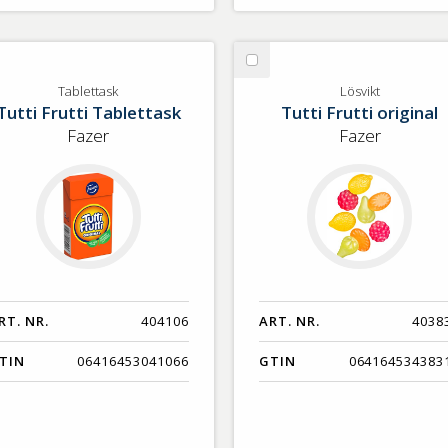
lj
Välj
blettask
Lösvikt
Tablettask
Lösvikt
Tutti Frutti Tablettask
Tutti Frutti original
Fazer
Fazer
RT. NR.
404106
ART. NR.
4038
TIN
06416453041066
GTIN
064164534383