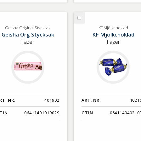
lj
Välj
isha
KF
Geisha Original Stycksak
KF Mjölkchoklad
Geisha Org Stycksak
KF Mjölkchoklad
iginal
Mjölkchoklad
ycksak
Fazer
Fazer
RT. NR.
401902
ART. NR.
4021
TIN
06411401019029
GTIN
064114040210