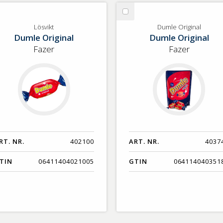
lj
Välj
svikt
Dumle
Lösvikt
Dumle Original
Dumle Original
Dumle Original
Original
Fazer
Fazer
RT. NR.
402100
ART. NR.
4037
TIN
06411404021005
GTIN
064114040351