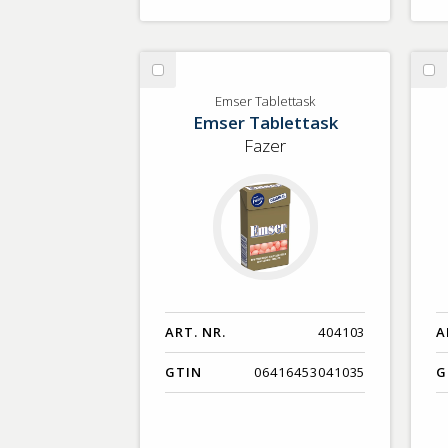
Välj
Vä
Emser
Gå
Emser Tablettask
Emser Tablettask
Tablettask
Fazer
ART. NR.
404103
A
GTIN
06416453041035
G