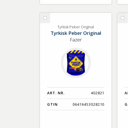
Välj
Vä
Tyrkisk
Ch
Tyrkisk Peber Original
Tyrkisk Peber Original
Peber
Original
Fazer
ART. NR.
402821
A
GTIN
06416453028210
G