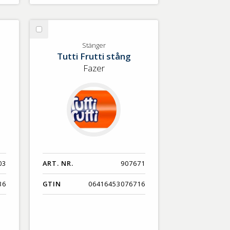
Välj
Stänger
Stänger
Tutti Frutti stång
Fazer
03
ART. NR.
907671
36
GTIN
06416453076716