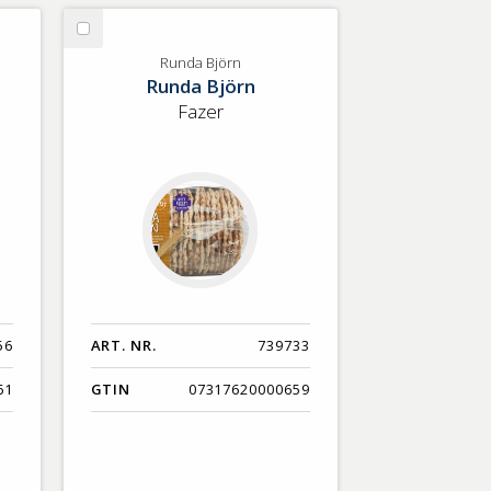
Välj
Runda
Runda Björn
Runda Björn
Björn
Fazer
56
ART. NR.
739733
61
GTIN
07317620000659