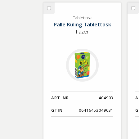
Välj
Vä
Tablettask
Ch
Tablettask
Palle Kuling Tablettask
Fazer
ART. NR.
404903
A
GTIN
06416453049031
G