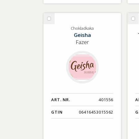
Välj
Vä
Chokladkaka
Ta
Chokladkaka
Geisha
Fazer
ART. NR.
401556
A
GTIN
06416453015562
G