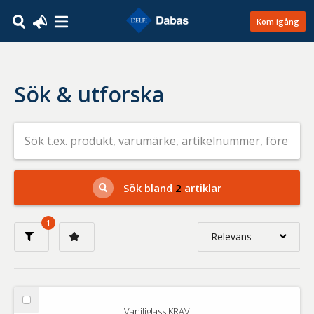
Kom igång
Sök & utforska
Sök
efter
livsmedel
på
t.ex.
produkt,
Sök bland
2
artiklar
varumärke,
artikelnummer,
företag
1
eller
Relevans
GTIN
Relevans
Nyaste
Välj
Vaniljglass KRAV