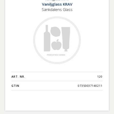
Vaniljglass
Benämning A-
Vaniljglass KRAV
KRAV
Ö
Sänkdalens Glass
Varumärken A-
Ö
Artikelnummer
GTIN
Med bild först
ART. NR.
120
GTIN
07350037140211