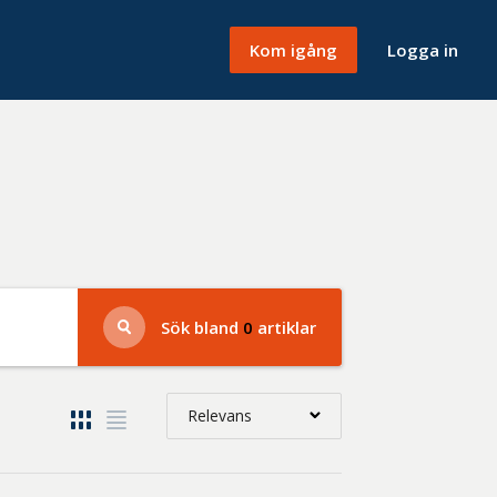
Kom igång
Logga in
Sök bland
0
artiklar
Relevans
Relevans