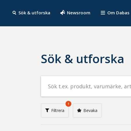
Sök & utforska
Newsroom
Om Dabas
Sök & utforska
Sök
efter
livsmedel
på
1
t.ex.
Filtrera
Bevaka
produkt,
varumärke,
artikelnummer,
företag
eller