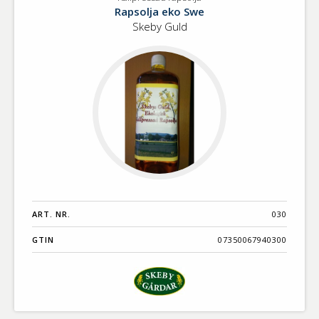
Kallpressad
Benämning A-
Rapsolja eko Swe
rapsolja
Ö
Skeby Guld
Varumärken A-
Ö
Artikelnummer
GTIN
Med bild först
ART. NR.
030
GTIN
07350067940300