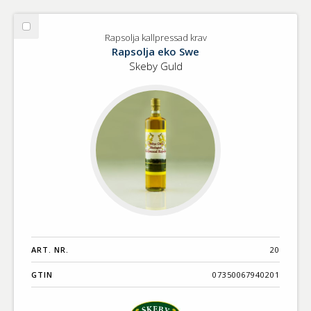
Välj
Rapsolja kallpressad krav
Rapsolja
Rapsolja eko Swe
kallpressad
Skeby Guld
krav
ART. NR.
20
GTIN
07350067940201