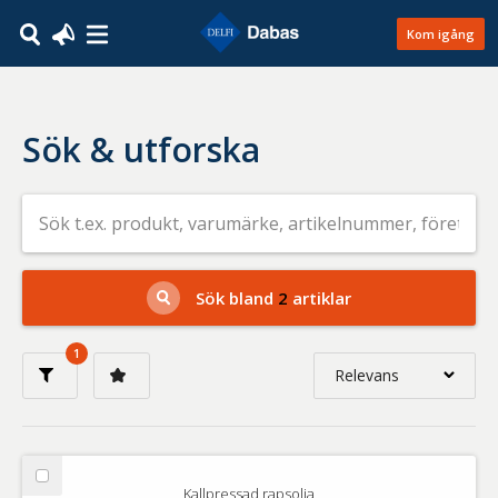
Kom igång
Sök & utforska
Sök
efter
livsmedel
på
t.ex.
produkt,
Sök bland
2
artiklar
varumärke,
artikelnummer,
företag
1
eller
Relevans
GTIN
Relevans
Nyaste
Välj
Kallpressad rapsolja