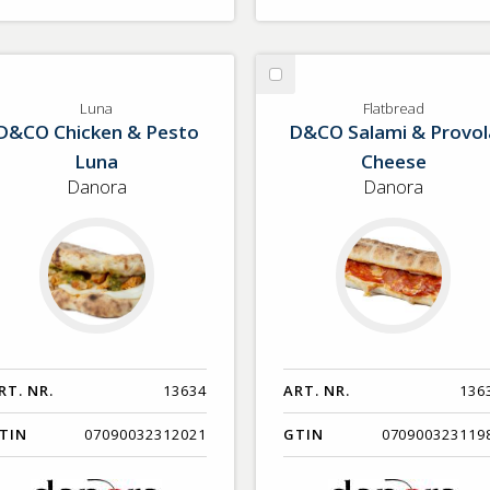
lj
Välj
na
Flatbread
Luna
Flatbread
D&CO Chicken & Pesto
D&CO Salami & Provol
Luna
Cheese
Danora
Danora
RT. NR.
13634
ART. NR.
136
TIN
07090032312021
GTIN
070900323119