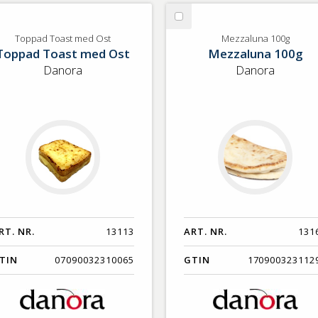
lj
Välj
ppad
Mezzaluna
Toppad Toast med Ost
Mezzaluna 100g
Toppad Toast med Ost
Mezzaluna 100g
ast
100g
ed
Danora
Danora
t
RT. NR.
13113
ART. NR.
131
TIN
07090032310065
GTIN
170900323112