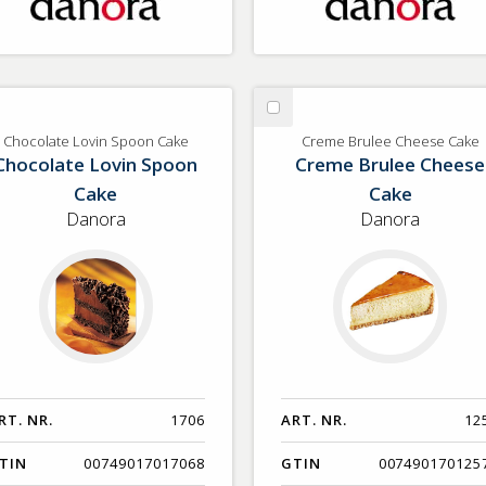
lj
Välj
ocolate
Creme
Chocolate Lovin Spoon Cake
Creme Brulee Cheese Cake
Chocolate Lovin Spoon
Creme Brulee Cheese
vin
Brulee
oon
Cheese
Cake
Cake
ke
Cake
Danora
Danora
RT. NR.
1706
ART. NR.
12
TIN
00749017017068
GTIN
007490170125