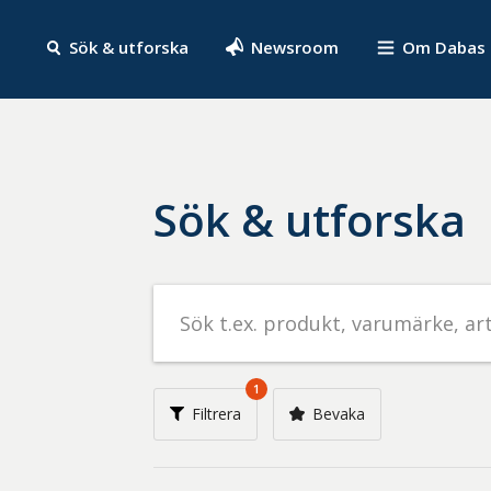
Sök & utforska
Newsroom
Om Dabas
Sök & utforska
Sök
efter
livsmedel
på
1
t.ex.
Filtrera
Bevaka
produkt,
varumärke,
artikelnummer,
företag
eller