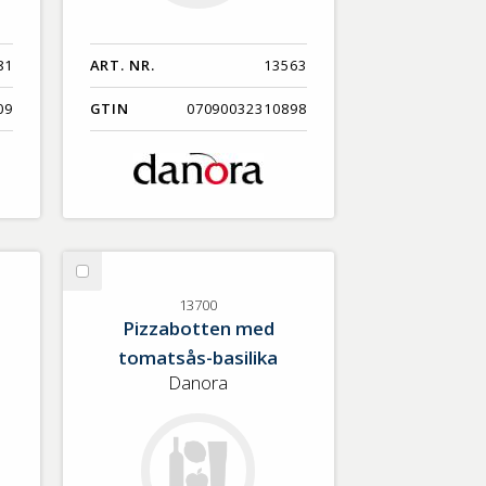
81
ART. NR.
13563
09
GTIN
07090032310898
Välj
13700
13700
Pizzabotten med
tomatsås-basilika
Danora