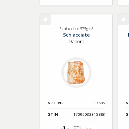
Välj
Vä
Schiacciate
Lu
Schiacciate 575g x 8
Schiacciate
575g
x
Danora
8
ART. NR.
13605
A
GTIN
17090032315883
G