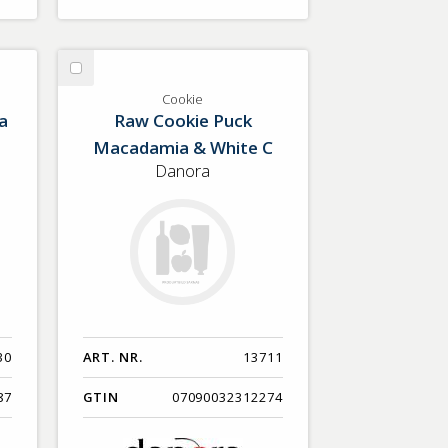
Välj
Cookie
Cookie
a
Raw Cookie Puck
Macadamia & White C
Danora
30
ART. NR.
13711
87
GTIN
07090032312274