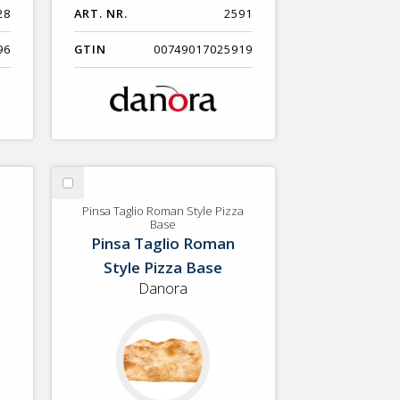
28
ART. NR.
2591
96
GTIN
00749017025919
Välj
Pinsa
Pinsa Taglio Roman Style Pizza
Base
Taglio
Pinsa Taglio Roman
Roman
Style Pizza Base
Style
Pizza
Danora
Base