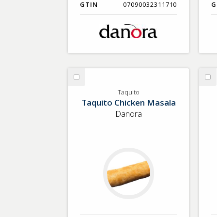
GTIN
07090032311710
G
Välj
Vä
Taquito
Ke
Taquito
Taquito Chicken Masala
Li
Pi
Danora