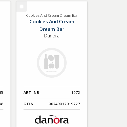
Nyaste
Välj
Benämning A-Ö
Cookies
Cookies And Cream Dream Bar
Cookies And Cream
And
Varumärken A-Ö
Cream
Dream Bar
Dream
Danora
Artikelnummer
Bar
GTIN
Med bild först
65
ART. NR.
1972
98
GTIN
00749017019727