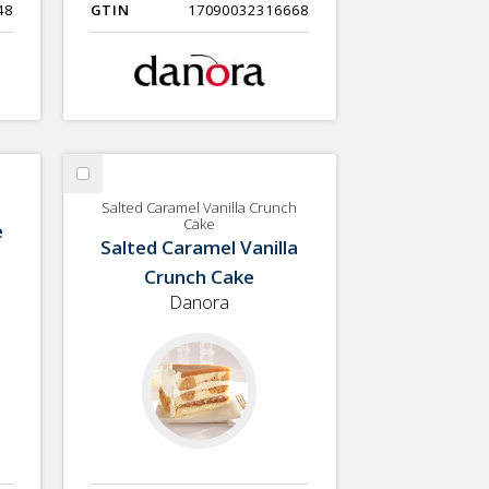
48
GTIN
17090032316668
Välj
Salted
Salted Caramel Vanilla Crunch
Cake
e
Caramel
Salted Caramel Vanilla
Vanilla
Crunch Cake
Crunch
Cake
Danora