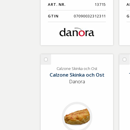
ART. NR.
13715
A
GTIN
07090032312311
G
Välj
Vä
Calzone
To
Calzone Skinka och Ost
Calzone Skinka och Ost
Skinka
Gr
och
Sk
Danora
Ost
&
Os