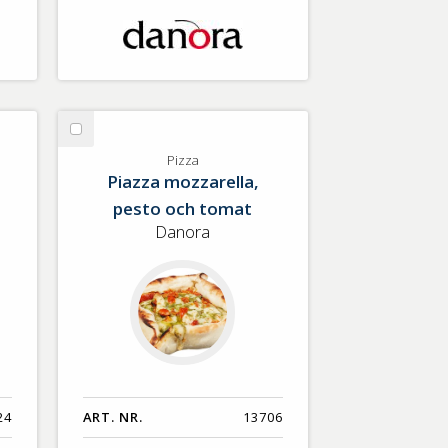
Välj
Pizza
Pizza
Piazza mozzarella,
pesto och tomat
Danora
24
ART. NR.
13706