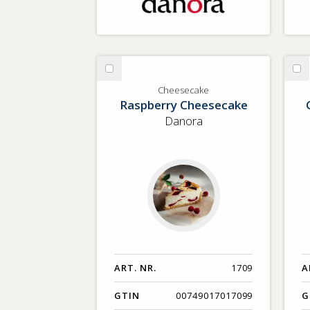
Välj
Vä
Cheesecake
Ch
Cheesecake
Raspberry Cheesecake
Lo
Sp
Danora
Ca
ART. NR.
1709
A
GTIN
00749017017099
G