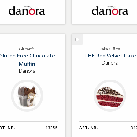
lj
Välj
utenfri
Kaka
Glutenfri
Kaka / Tårta
Gluten Free Chocolate
THE Red Velvet Cake
/
Tårta
Danora
Muffin
Danora
RT. NR.
13255
ART. NR.
31