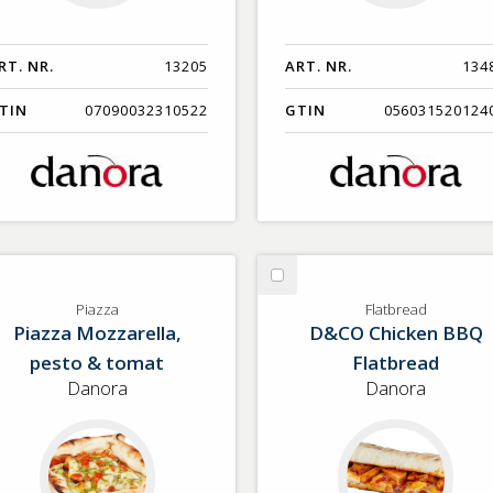
RT. NR.
13205
ART. NR.
134
TIN
07090032310522
GTIN
056031520124
lj
Välj
azza
Flatbread
Piazza
Flatbread
Piazza Mozzarella,
D&CO Chicken BBQ
pesto & tomat
Flatbread
Danora
Danora