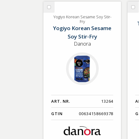
GTIN
Välj
Vä
Yogiyo
To
Yogiyo Korean Sesame Soy Stir-
Fry
Korean
To
Yogiyo Korean Sesame
Sesame
m
Soy Stir-Fry
Soy
Os
Stir-
Danora
Fry
ART. NR.
13264
A
GTIN
00634158669378
G