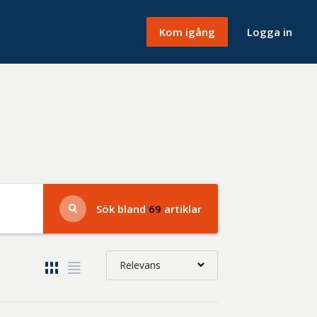
Kom igång
Logga in
Sök bland
69
artiklar
Relevans
Relevans