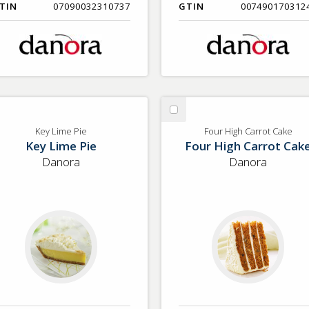
TIN
07090032310737
GTIN
007490170312
lj
Välj
y
Four
Key Lime Pie
Four High Carrot Cake
Key Lime Pie
Four High Carrot Cak
me
High
e
Carrot
Danora
Danora
Cake