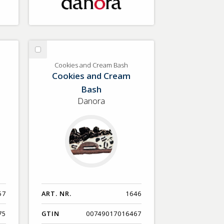
Välj
Cookies
Cookies and Cream Bash
Cookies and Cream
and
Cream
Bash
Bash
Danora
57
ART. NR.
1646
75
GTIN
00749017016467