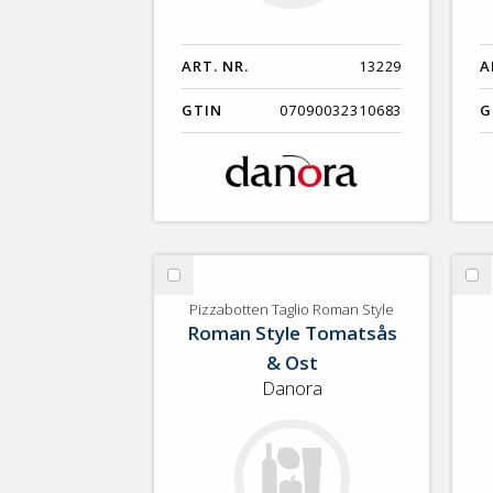
ART. NR.
13229
A
GTIN
07090032310683
G
Välj
Vä
Pizzabotten
Pi
Pizzabotten Taglio Roman Style
Roman Style Tomatsås
Taglio
Roman
& Ost
Style
Danora