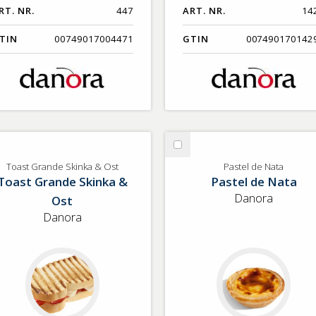
RT. NR.
447
ART. NR.
14
TIN
00749017004471
GTIN
007490170142
lj
Välj
ast
Pastel
Toast Grande Skinka & Ost
Pastel de Nata
Toast Grande Skinka &
Pastel de Nata
ande
de
inka
Nata
Danora
Ost
Danora
t