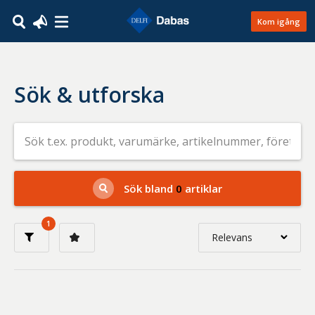
Kom igång
Sök & utforska
Sök
efter
livsmedel
på
t.ex.
produkt,
Sök bland
0
artiklar
varumärke,
artikelnummer,
företag
1
eller
Relevans
GTIN
Relevans
Nyaste