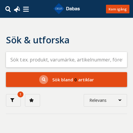
Kom igång
Sök & utforska
Sök
efter
livsmedel
på
t.ex.
produkt,
Sök bland
0
artiklar
varumärke,
artikelnummer,
företag
1
eller
Relevans
GTIN
Relevans
Nyaste