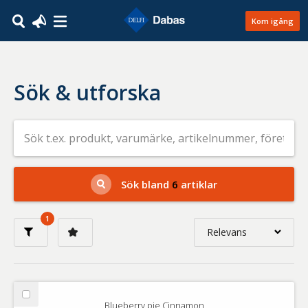
Kom igång
Sök & utforska
Sök
efter
livsmedel
på
t.ex.
produkt,
Sök bland
6
artiklar
varumärke,
artikelnummer,
företag
1
eller
Relevans
GTIN
Relevans
Nyaste
Välj
Blueberry pie Cinnamon