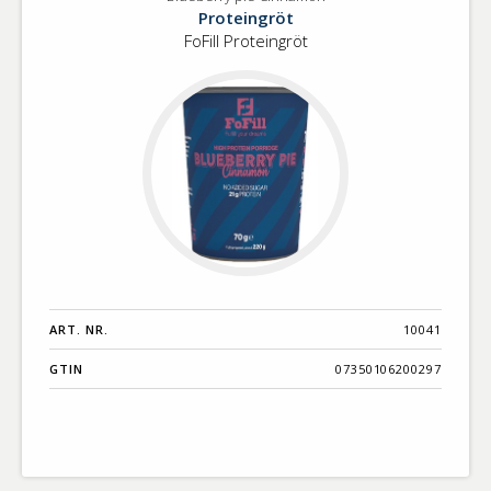
Blueberry
Benämning A-
Proteingröt
pie
Ö
FoFill Proteingröt
Cinnamon
Varumärken A-
Ö
Artikelnummer
GTIN
Med bild först
ART. NR.
10041
GTIN
07350106200297