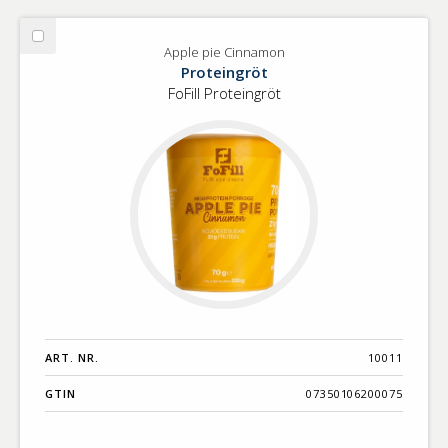
Välj
Apple pie Cinnamon
Apple
Proteingröt
pie
FoFill Proteingröt
Cinnamon
ART. NR.
10011
GTIN
07350106200075