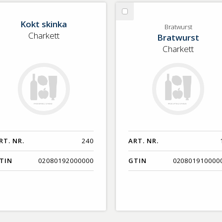
lj
Välj
Kokt skinka
kt
Bratwurst
Bratwurst
Charkett
Bratwurst
inka
Charkett
RT. NR.
240
ART. NR.
TIN
02080192000000
GTIN
020801910000