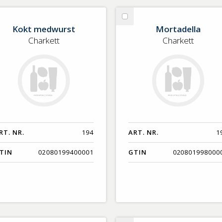
lj
Välj
Kokt medwurst
Mortadella
kt
Mortadella
Charkett
Charkett
dwurst
RT. NR.
194
ART. NR.
1
TIN
02080199400001
GTIN
020801998000