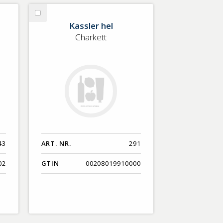
Välj
Kassler hel
Kassler
Charkett
hel
43
ART. NR.
291
02
GTIN
00208019910000