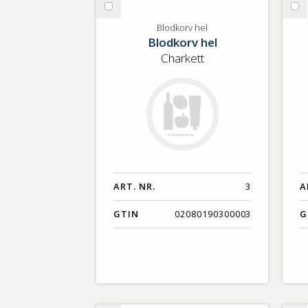
Välj
Vä
Blodkorv
Si
Blodkorv hel
Blodkorv hel
hel
ri
tä
Charkett
ART. NR.
3
A
GTIN
02080190300003
G