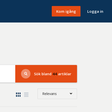
Kom igång
Logga in
Sök bland
44
artiklar
Relevans
Relevans