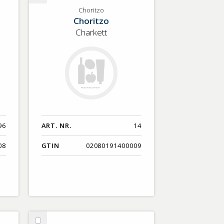
Choritzo
Choritzo
Choritzo
Charkett
96
ART. NR.
14
08
GTIN
02080191400009