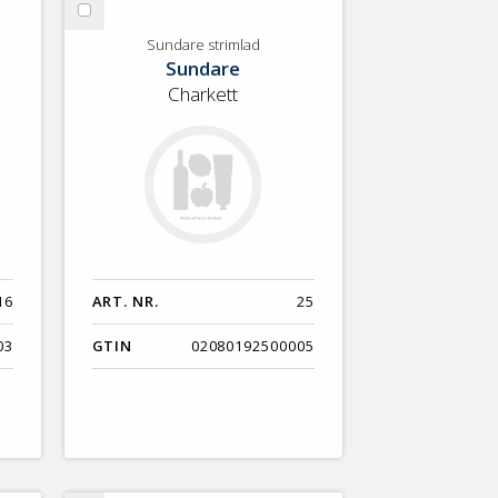
Välj
Sundare
Sundare strimlad
Sundare
strimlad
Charkett
16
ART. NR.
25
03
GTIN
02080192500005