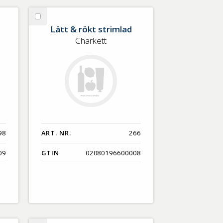
Välj
Lätt & rökt strimlad
Lätt
Charkett
&
rökt
strimlad
98
ART. NR.
266
09
GTIN
02080196600008