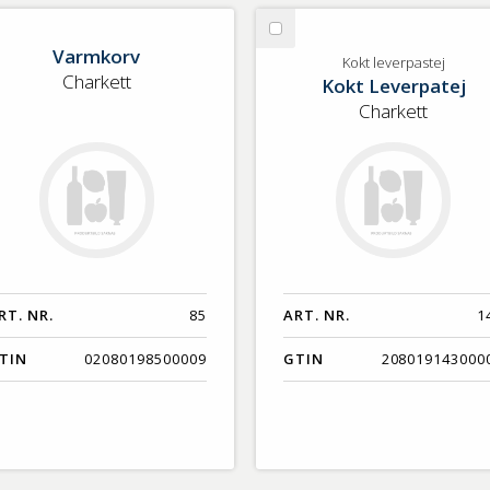
lj
Välj
Varmkorv
rmkorv
Kokt
Kokt leverpastej
Charkett
Kokt Leverpatej
leverpastej
Charkett
RT. NR.
85
ART. NR.
1
TIN
02080198500009
GTIN
208019143000