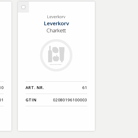
Nyaste
Välj
Benämning A-Ö
Leverkorv
Leverkorv
Leverkorv
Varumärken A-Ö
Charkett
Artikelnummer
GTIN
Med bild först
10
ART. NR.
61
01
GTIN
02080196100003