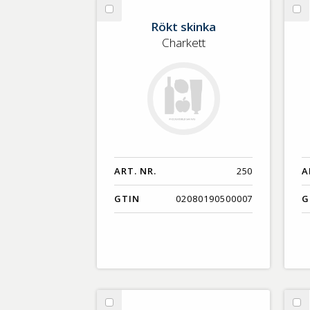
Välj
Vä
Rökt skinka
Rökt
Ka
Charkett
skinka
sk
ART. NR.
250
A
GTIN
02080190500007
G
Välj
Vä