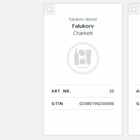
Välj
Vä
Falukorv
Ko
Falukorv skivad
Falukorv
skivad
kö
Charkett
ART. NR.
20
A
GTIN
02080190200006
G