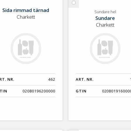
lj
Välj
Sida rimmad tärnad
da
Sundare
Sundare hel
Charkett
Sundare
mmad
hel
rnad
Charkett
RT. NR.
462
ART. NR.
TIN
02080196200000
GTIN
020801916000