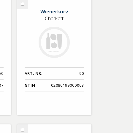
Välj
Wienerkorv
Wienerkorv
Charkett
50
ART. NR.
90
07
GTIN
02080199000003
Välj