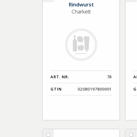
Rindwurst
Rindwurst
Lä
Charkett
o
rö
ART. NR.
78
A
GTIN
02080197800001
G