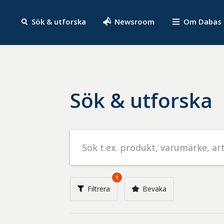
Sök & utforska
Newsroom
Om Dabas
Sök & utforska
Sök
efter
livsmedel
på
1
t.ex.
Filtrera
Bevaka
produkt,
varumärke,
artikelnummer,
företag
eller