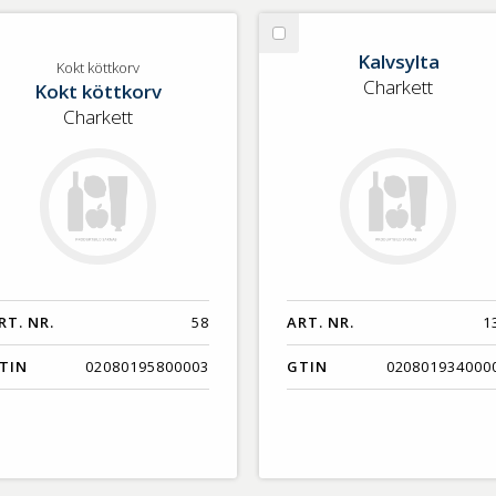
lj
Välj
Kalvsylta
kt
Kalvsylta
Kokt köttkorv
Charkett
Kokt köttkorv
ttkorv
Charkett
RT. NR.
58
ART. NR.
1
TIN
02080195800003
GTIN
020801934000