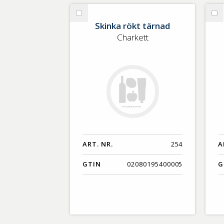
Välj
Vä
Skinka rökt tärnad
Skinka
Va
Charkett
rökt
tärnad
ART. NR.
254
A
GTIN
02080195400005
G