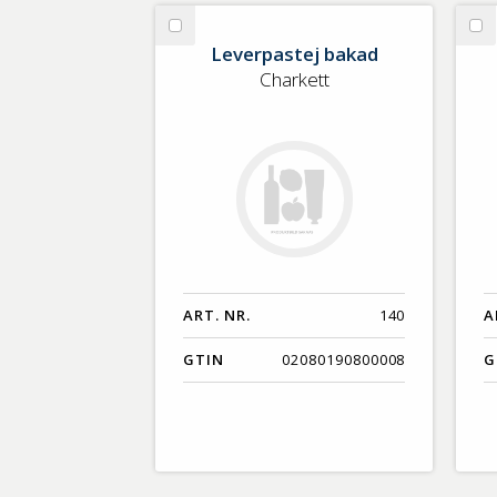
GTIN
Välj
Vä
Leverpastej bakad
Leverpastej
Ko
Charkett
bakad
sk
ART. NR.
140
A
GTIN
02080190800008
G