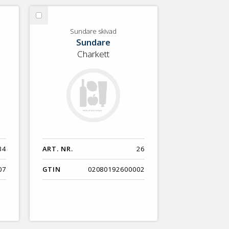
Välj
Sundare
Sundare skivad
Sundare
skivad
Charkett
34
ART. NR.
26
07
GTIN
02080192600002