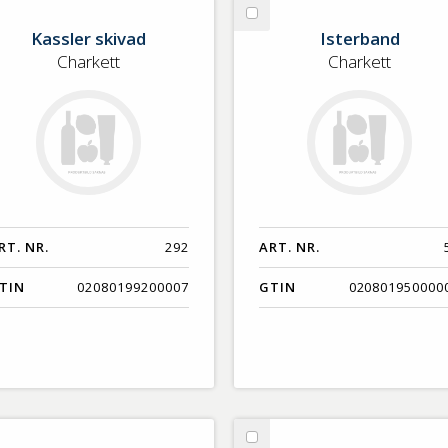
lj
Välj
Kassler skivad
Isterband
ssler
Isterband
Charkett
Charkett
ivad
RT. NR.
292
ART. NR.
TIN
02080199200007
GTIN
020801950000
lj
Välj