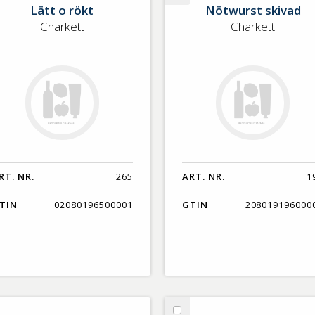
Lätt o rökt
Nötwurst skivad
tt
Nötwurst
Charkett
Charkett
skivad
kt
RT. NR.
265
ART. NR.
1
TIN
02080196500001
GTIN
208019196000