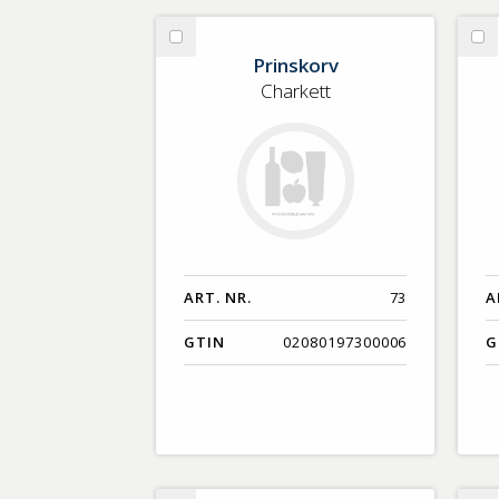
Välj
Vä
Prinskorv
Prinskorv
Ko
Charkett
me
ART. NR.
73
A
GTIN
02080197300006
G