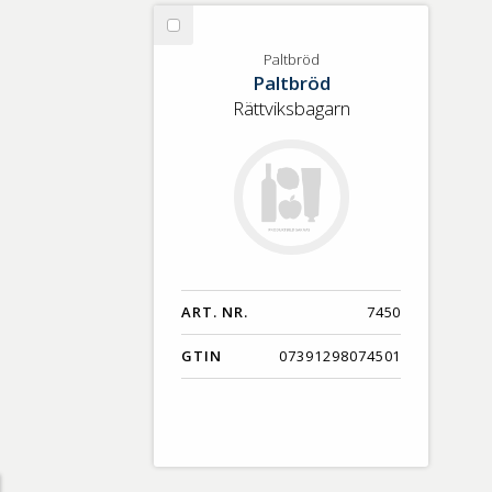
GTIN
Välj
Paltbröd
Paltbröd
Paltbröd
Rättviksbagarn
ART. NR.
7450
GTIN
07391298074501