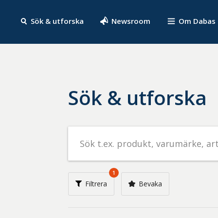
Sök & utforska
Newsroom
Om Dabas
Sök & utforska
Sök
efter
livsmedel
på
1
t.ex.
Filtrera
Bevaka
produkt,
varumärke,
artikelnummer,
företag
eller