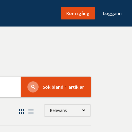
Kom igång
Logga in
Sök bland
1
artiklar
Relevans
Relevans