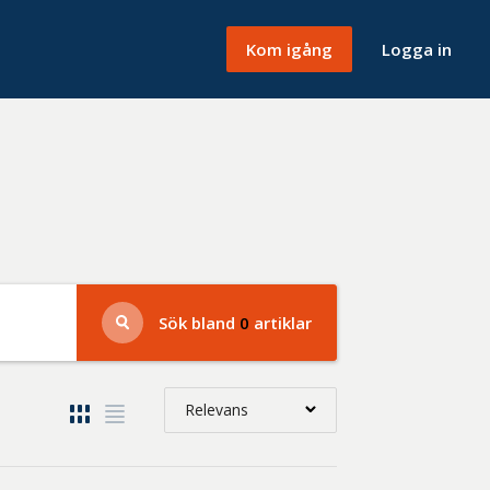
Kom igång
Logga in
Sök bland
0
artiklar
Relevans
Relevans