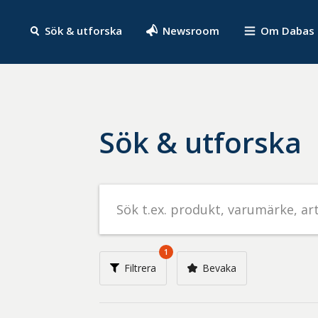
Sök & utforska
Newsroom
Om Dabas
Sök & utforska
Sök
efter
livsmedel
på
1
t.ex.
Filtrera
Bevaka
produkt,
varumärke,
artikelnummer,
företag
eller