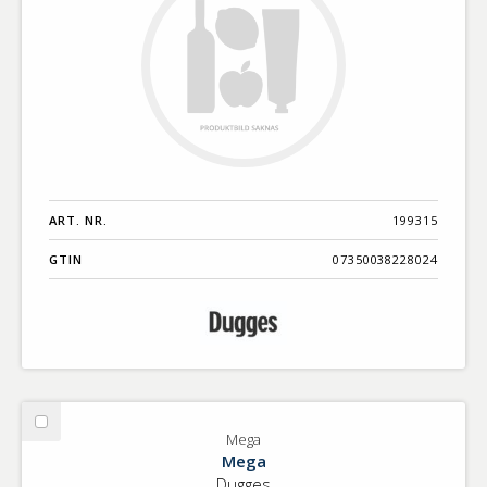
ART. NR.
199315
GTIN
07350038228024
Välj
Mega
Mega
Mega
Dugges