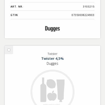
ART. NR.
3103215
GTIN
07350038224903
Välj
Twister
Twister
Twister 4,5%
Dugges