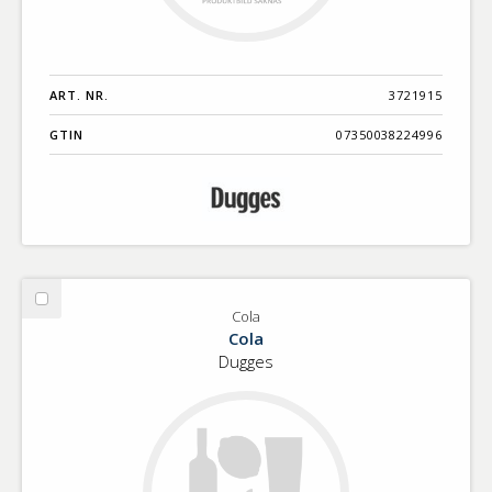
ART. NR.
3721915
GTIN
07350038224996
Välj
Cola
Cola
Cola
Dugges