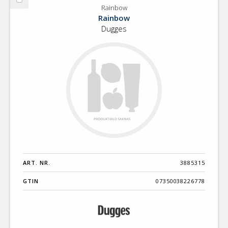
Välj
Rainbow
Rainbow
Rainbow
Dugges
ART. NR.
3885315
GTIN
07350038226778