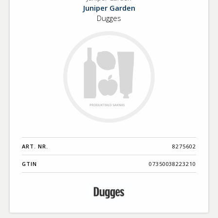
Juniper
Benämning A-
Juniper Garden
Garden
Ö
Dugges
Varumärken A-
Ö
Artikelnummer
GTIN
Med bild först
ART. NR.
8275602
GTIN
07350038223210