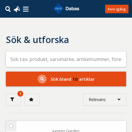
Kom igång
Sök & utforska
Sök
efter
livsmedel
på
t.ex.
produkt,
Sök bland
10
artiklar
varumärke,
artikelnummer,
företag
1
eller
Relevans
GTIN
Relevans
Nyaste
Välj
Juniper Garden