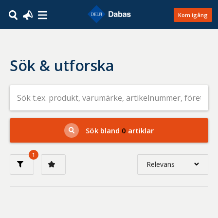
Kom igång
Sök & utforska
Sök
efter
livsmedel
på
t.ex.
produkt,
Sök bland
0
artiklar
varumärke,
artikelnummer,
företag
1
eller
Relevans
GTIN
Relevans
Nyaste