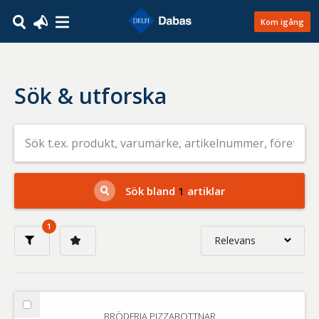
Kom igång
Sök & utforska
Sök
efter
livsmedel
på
t.ex.
produkt,
Sök bland
1
artiklar
varumärke,
artikelnummer,
företag
1
eller
Relevans
GTIN
Relevans
Nyaste
Välj
BRÖDFRIA PIZZABOTTNAR