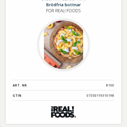
BRÖDFRIA
Benämning A-
Brödfria bottnar
PIZZABOTTNAR
Ö
FOR REAL! FOODS
Varumärken A-
Ö
Artikelnummer
GTIN
Med bild först
ART. NR.
R100
GTIN
07350119310198