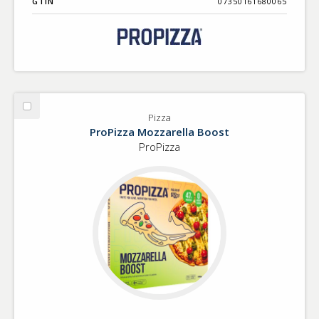
GTIN
07350161680065
Välj
Pizza
Pizza
ProPizza Mozzarella Boost
ProPizza