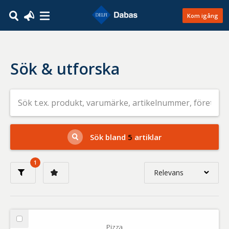
Kom igång
Sök & utforska
Sök
efter
livsmedel
på
t.ex.
produkt,
Sök bland
5
artiklar
varumärke,
artikelnummer,
företag
1
eller
Relevans
GTIN
Relevans
Nyaste
Välj
Pizza