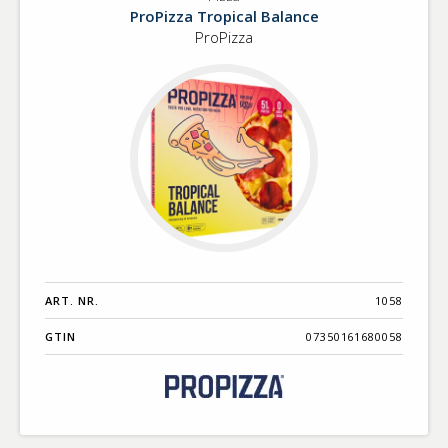
Pizza
Benämning A-
ProPizza Tropical Balance
Ö
ProPizza
Varumärken A-
Ö
Artikelnummer
GTIN
Med bild först
ART. NR.
1058
GTIN
07350161680058