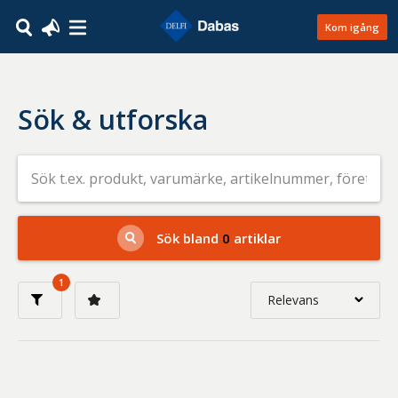
Kom igång
Sök & utforska
Sök
efter
livsmedel
på
t.ex.
produkt,
Sök bland
0
artiklar
varumärke,
artikelnummer,
företag
1
eller
Relevans
GTIN
Relevans
Nyaste