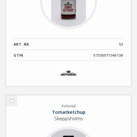
ART. NR.
53
GTIN
07350071540138
Välj
Kolonial
Kolonial
Tomatketchup
Skeppsholms