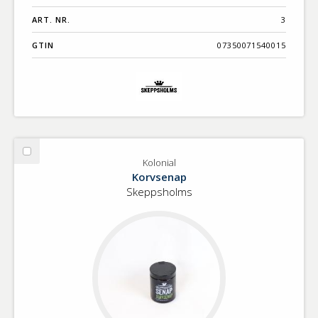
ART. NR.
3
GTIN
07350071540015
Välj
Kolonial
Kolonial
Korvsenap
Skeppsholms