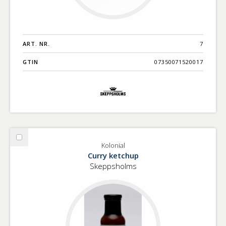
ART. NR.
7
GTIN
07350071520017
Välj
Kolonial
Kolonial
Curry ketchup
Skeppsholms