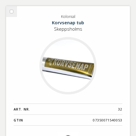
Välj
Kolonial
Kolonial
Korvsenap tub
Skeppsholms
ART. NR.
32
GTIN
07350071540053