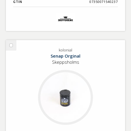
GTIN
07350071540237
Välj
kolonial
kolonial
Senap Orginal
Skeppsholms