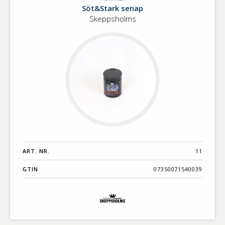
Kolonial
Benämning A-
Söt&Stark senap
Ö
Skeppsholms
Varumärken A-
Ö
Artikelnummer
GTIN
Med bild först
ART. NR.
11
GTIN
07350071540039