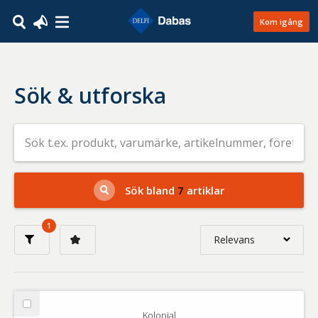
Kom igång
Sök & utforska
Sök
efter
livsmedel
på
t.ex.
produkt,
Sök bland
7
artiklar
varumärke,
artikelnummer,
företag
1
eller
Relevans
GTIN
Relevans
Nyaste
Välj
Kolonial