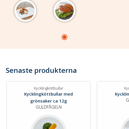
Senaste produkterna
Kycklingköttbullar
Kyc
Kycklingköttbullar med
Kyckli
G
grönsaker ca 12g
GULDFÅGELN