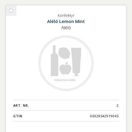
Välj
Konfektyr
Konfektyr
Aléló Lemon Mint
Aléló
ART. NR.
2
GTIN
06928542919045