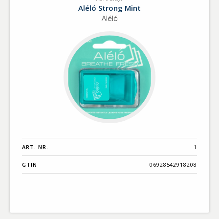
Konfektyr
Benämning A-
Aléló Strong Mint
Ö
Aléló
Varumärken A-
Ö
Artikelnummer
GTIN
Med bild först
ART. NR.
1
GTIN
06928542918208