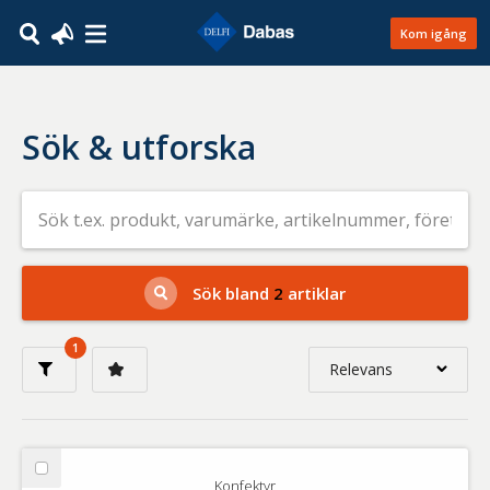
Kom igång
Sök & utforska
Sök
efter
livsmedel
på
t.ex.
produkt,
Sök bland
2
artiklar
varumärke,
artikelnummer,
företag
1
eller
Relevans
GTIN
Relevans
Nyaste
Välj
Konfektyr