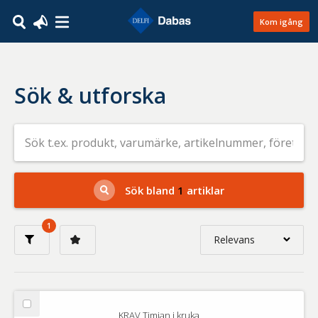
Kom igång
Sök & utforska
Sök
efter
livsmedel
på
t.ex.
produkt,
Sök bland
1
artiklar
varumärke,
artikelnummer,
företag
1
eller
Relevans
GTIN
Relevans
Nyaste
Välj
KRAV Timjan i kruka