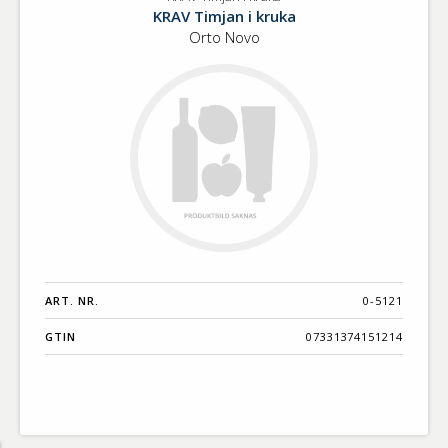
KRAV
Benämning A-
KRAV Timjan i kruka
Timjan
Ö
Orto Novo
i
kruka
Varumärken A-
Ö
Artikelnummer
GTIN
Med bild först
ART. NR.
0-5121
GTIN
07331374151214