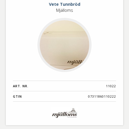
Vete
Vete Tunnbröd
Tunnbröd
Mjälloms
ART. NR.
11022
GTIN
07311860110222