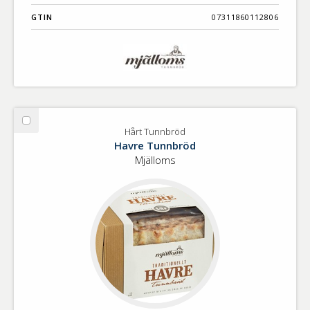
GTIN
07311860112806
Välj
Hårt Tunnbröd
Hårt
Havre Tunnbröd
Tunnbröd
Mjälloms