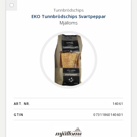
Välj
Tunnbrödschips
Tunnbrödschips
EKO Tunnbrödschips Svartpeppar
Mjälloms
ART. NR.
14061
GTIN
07311860140601