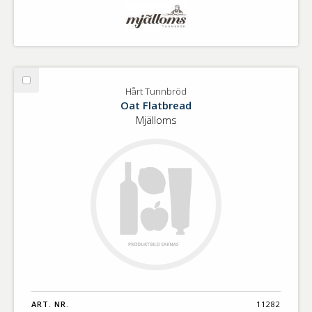
Välj
Hårt Tunnbröd
Hårt
Oat Flatbread
Tunnbröd
Mjälloms
ART. NR.
11282