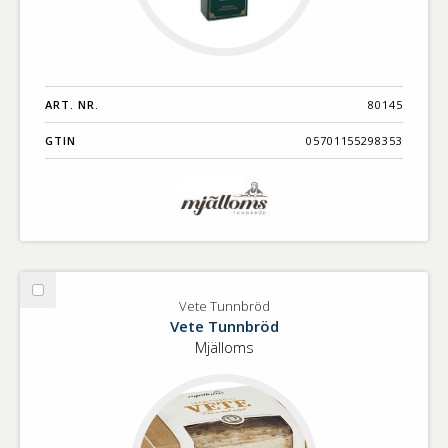
ART. NR.
80145
GTIN
05701155298353
Välj
Vete Tunnbröd
Vete
Vete Tunnbröd
Tunnbröd
Mjälloms