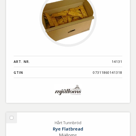
ART. NR.
14131
GTIN
07311860141318
Välj
Hårt Tunnbröd
Hårt
Rye Flatbread
Tunnbröd
Mjälloms