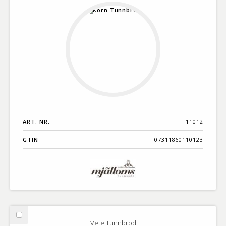
ART. NR.
11012
GTIN
07311860110123
Välj
Vete Tunnbröd