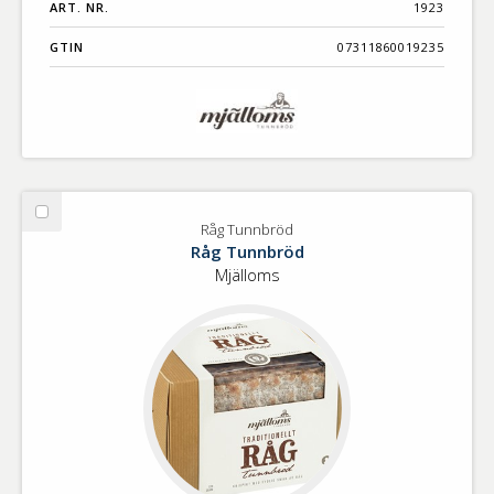
ART. NR.
1923
GTIN
07311860019235
Välj
Råg Tunnbröd
Råg
Råg Tunnbröd
Tunnbröd
Mjälloms