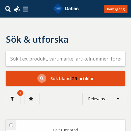
Kom igång
Sök & utforska
Sök
efter
livsmedel
på
t.ex.
produkt,
Sök bland
25
artiklar
varumärke,
artikelnummer,
företag
1
eller
Relevans
GTIN
Relevans
Nyaste
Välj
Palt Tunnbröd