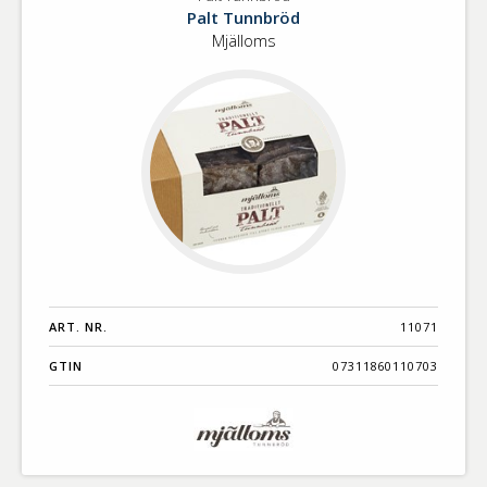
Palt
Benämning A-
Palt Tunnbröd
Tunnbröd
Ö
Mjälloms
Varumärken A-
Ö
Artikelnummer
GTIN
Med bild först
ART. NR.
11071
GTIN
07311860110703