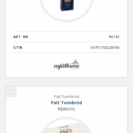
ART. NR.
80143
GTIN
05701155228350
Välj
Palt Tunnbröd
Palt
Palt Tunnbröd
Tunnbröd
Mjälloms