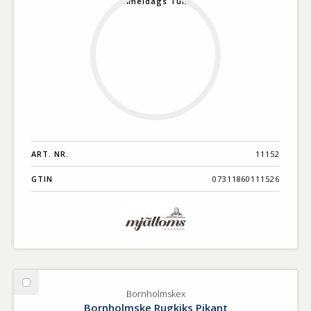
ART. NR.
11152
GTIN
07311860111526
Välj
Bornholmskex
Bornholmskex
Bornholmske Rugkiks Pikant