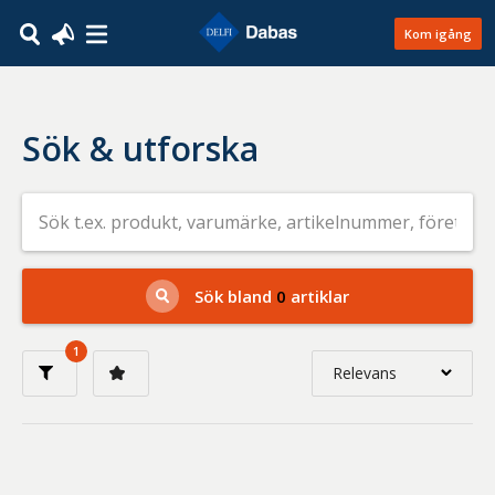
Kom igång
Sök & utforska
Sök
efter
livsmedel
på
t.ex.
produkt,
Sök bland
0
artiklar
varumärke,
artikelnummer,
företag
1
eller
Relevans
GTIN
Relevans
Nyaste