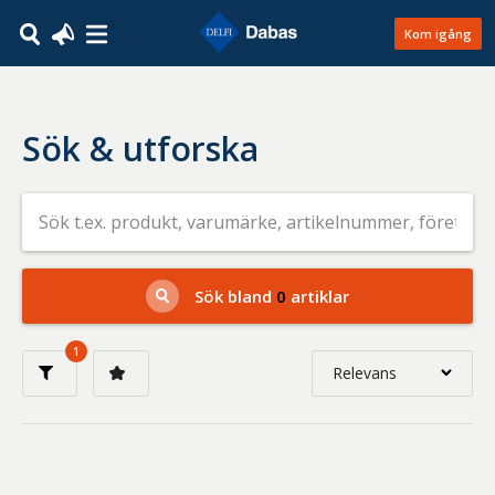
Kom igång
Sök & utforska
Sök
efter
livsmedel
på
t.ex.
produkt,
Sök bland
0
artiklar
varumärke,
artikelnummer,
företag
1
eller
Relevans
GTIN
Relevans
Nyaste