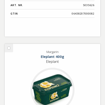
ART. NR.
5035626
GTIN
06438207000082
Välj
Margarin
Margarin
Eleplant 400g
Eleplant