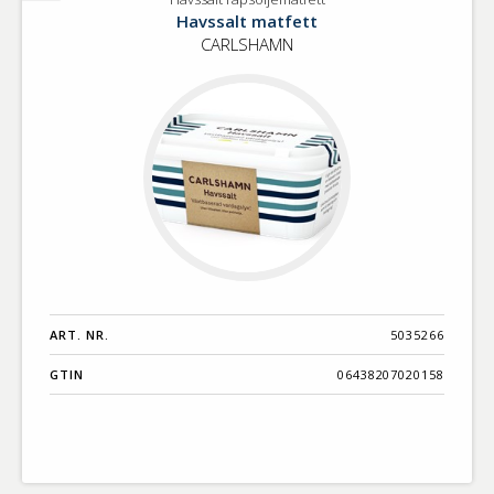
Havssalt
Havssalt matfett
rapsoljematfett
CARLSHAMN
ART. NR.
5035266
GTIN
06438207020158