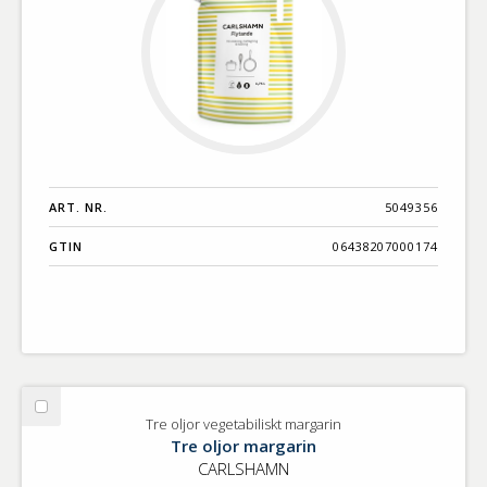
ART. NR.
5049356
GTIN
06438207000174
Välj
Tre oljor vegetabiliskt margarin
Tre
Tre oljor margarin
oljor
CARLSHAMN
vegetabiliskt