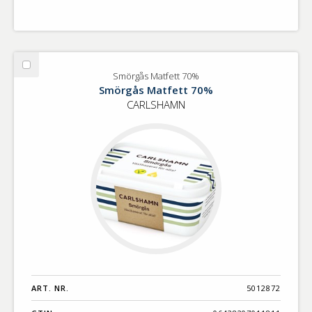
Välj
Smörgås Matfett 70%
Smörgås
Smörgås Matfett 70%
Matfett
CARLSHAMN
70%
ART. NR.
5012872