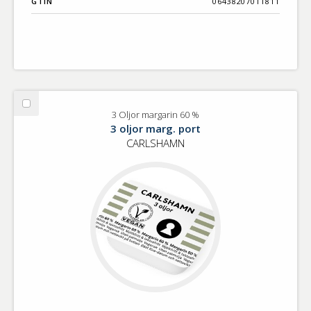
GTIN
06438207011811
Välj
3 Oljor margarin 60 %
3
3 oljor marg. port
Oljor
CARLSHAMN
margarin
60
%