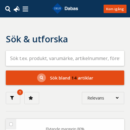
Kom igång
Sök & utforska
Sök
efter
livsmedel
på
t.ex.
produkt,
Sök bland
14
artiklar
varumärke,
artikelnummer,
företag
1
eller
Relevans
GTIN
Relevans
Nyaste
Välj
Flytande margarin 80%