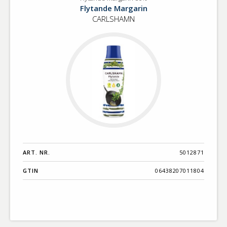
Flytande
Benämning A-
Flytande Margarin
margarin
Ö
CARLSHAMN
80%
Varumärken A-
Ö
Artikelnummer
GTIN
Med bild först
ART. NR.
5012871
GTIN
06438207011804