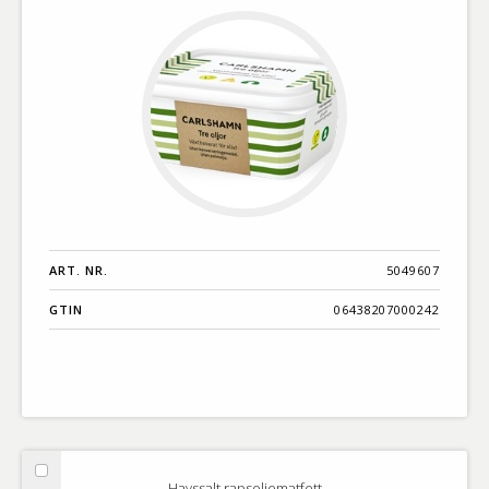
margarin
ART. NR.
5049607
GTIN
06438207000242
Välj
Havssalt rapsoljematfett