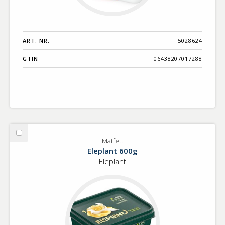
ART. NR.
5028624
GTIN
06438207017288
Välj
Matfett
Matfett
Eleplant 600g
Eleplant