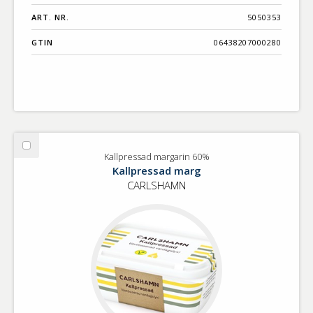
ART. NR.
5050353
GTIN
06438207000280
Välj
Kallpressad margarin 60%
Kallpressad
Kallpressad marg
margarin
CARLSHAMN
60%