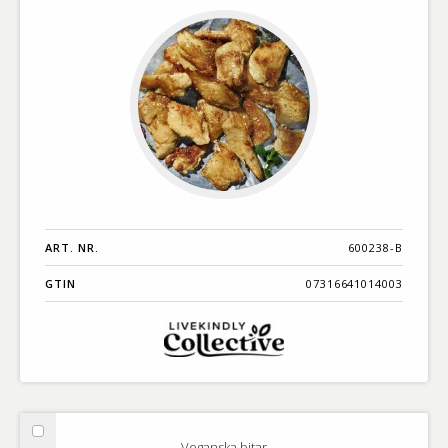
ART. NR.
600238-B
GTIN
07316641014003
Välj
Veganska bitar