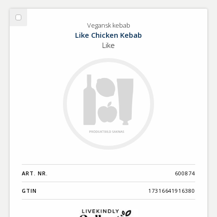
Välj
Vegansk kebab
Vegansk
Like Chicken Kebab
kebab
Like
ART. NR.
600874
GTIN
17316641916380