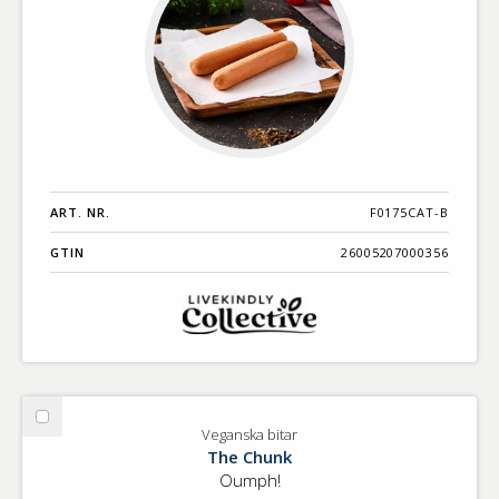
ART. NR.
F0175CAT-B
GTIN
26005207000356
Välj
Veganska bitar
Veganska
The Chunk
bitar
Oumph!