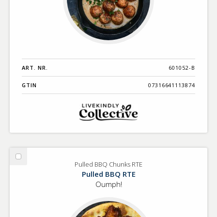
ART. NR.
601052-B
GTIN
07316641113874
Välj
Pulled BBQ Chunks RTE
Pulled
Pulled BBQ RTE
BBQ
Oumph!
Chunks
RTE