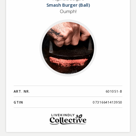
Veganska
Benämning A-
Smash Burger (Ball)
burgare
Ö
Oumph!
Varumärken A-
Ö
Artikelnummer
GTIN
Med bild först
ART. NR.
601051-B
GTIN
07316641413950