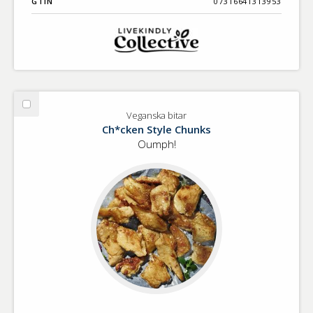
GTIN
07316641313953
Välj
Veganska bitar
Veganska
Ch*cken Style Chunks
bitar
Oumph!