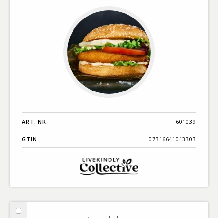
ART. NR.
601039
GTIN
07316641013303
Välj