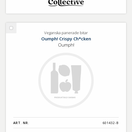
Välj
Veganska panerade bitar
Veganska
Oumph! Crispy Ch*cken
panerade
Oumph!
bitar
ART. NR.
601432-B