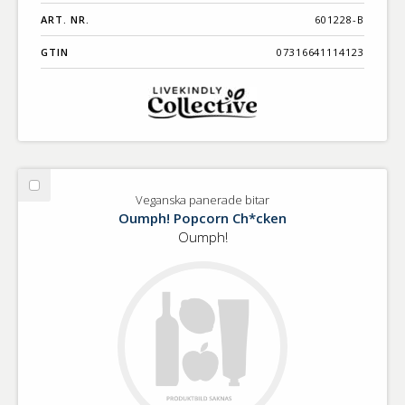
ART. NR.
601228-B
GTIN
07316641114123
Välj
Veganska panerade bitar
Veganska
Oumph! Popcorn Ch*cken
panerade
Oumph!
bitar