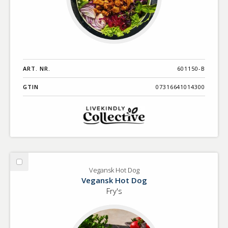
ART. NR.
601150-B
GTIN
07316641014300
Välj
Vegansk Hot Dog
Vegansk
Vegansk Hot Dog
Hot
Fry's
Dog