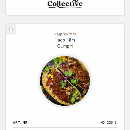
Välj
Vegansk färs
Vegansk
Taco Färs
färs
Oumph!
ART. NR.
601253-B