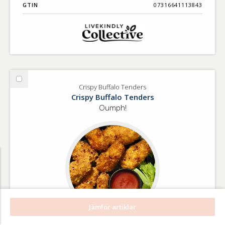
GTIN
07316641113843
Välj
Crispy Buffalo Tenders
Crispy
Crispy Buffalo Tenders
Buffalo
Oumph!
Tenders
Jämför artiklar