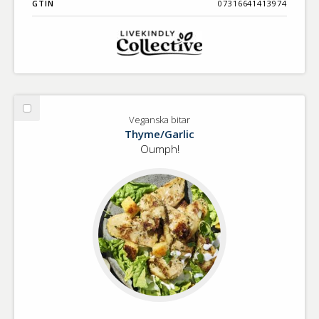
GTIN
07316641413974
Välj
Veganska bitar
Veganska
Thyme/Garlic
bitar
Oumph!