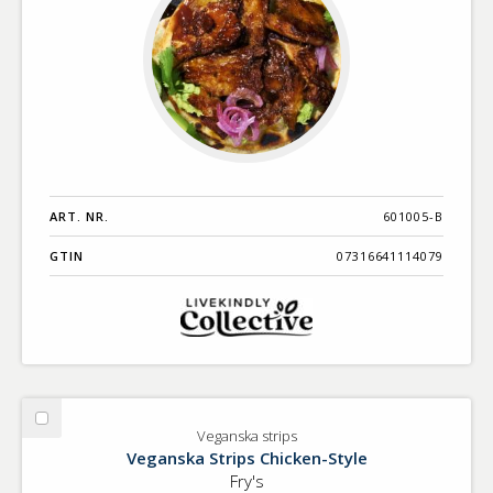
ART. NR.
601005-B
GTIN
07316641114079
Välj
Veganska strips
Veganska
Veganska Strips Chicken-Style
strips
Fry's