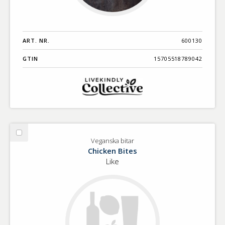
ART. NR.
600130
GTIN
15705518789042
Välj
Veganska bitar
Veganska
Chicken Bites
bitar
Like