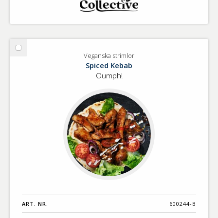
Välj
Veganska strimlor
Veganska
Spiced Kebab
strimlor
Oumph!
ART. NR.
600244-B