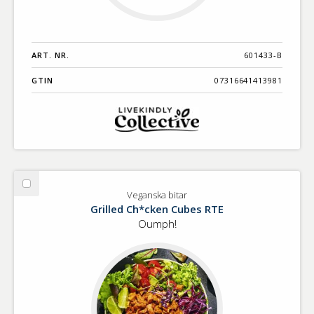
ART. NR.
601433-B
GTIN
07316641413981
Välj
Veganska bitar
Veganska
Grilled Ch*cken Cubes RTE
bitar
Oumph!