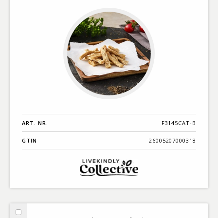
ART. NR.
F3145CAT-B
GTIN
26005207000318
Välj