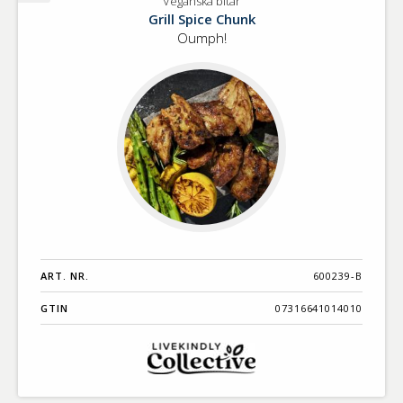
Veganska bitar
Veganska
Grill Spice Chunk
bitar
Oumph!
ART. NR.
600239-B
GTIN
07316641014010