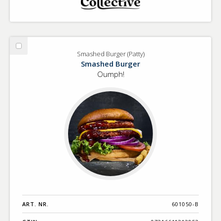
Välj
Smashed Burger (Patty)
Smashed
Smashed Burger
Burger
Oumph!
(Patty)
ART. NR.
601050-B