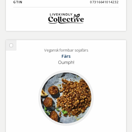
GTIN
07316641014232
Välj
Vegansk formbar sojafärs
Vegansk
Färs
formbar
Oumph!
sojafärs