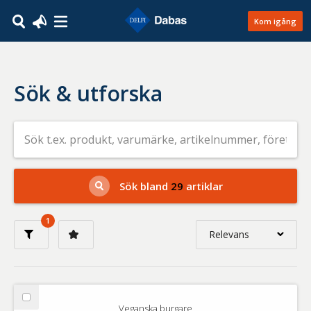
Kom igång
Sök & utforska
Sök
efter
livsmedel
på
t.ex.
produkt,
Sök bland
29
artiklar
varumärke,
artikelnummer,
företag
1
eller
Relevans
GTIN
Relevans
Nyaste
Välj
Veganska burgare