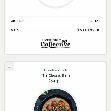
ART. NR.
600129
GTIN
15705518789448
Välj
The Classic Balls
The
The Classic Balls
Classic
Oumph!
Balls