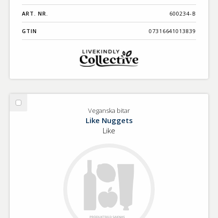
ART. NR.
600234-B
GTIN
07316641013839
Välj
Veganska bitar
Veganska
Like Nuggets
bitar
Like