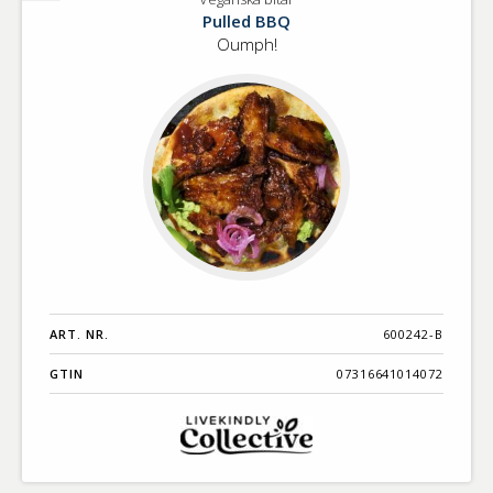
Veganska
Pulled BBQ
bitar
Oumph!
ART. NR.
600242-B
GTIN
07316641014072