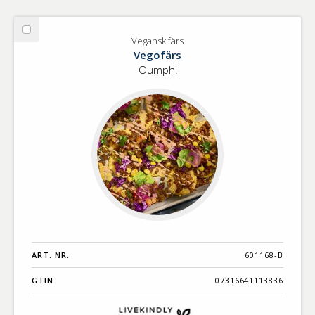
Välj
Vegansk färs
Vegansk
Vegofärs
färs
Oumph!
ART. NR.
601168-B
GTIN
07316641113836