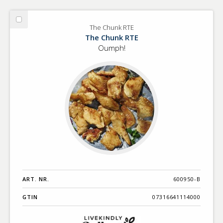
Välj
The Chunk RTE
The
The Chunk RTE
Chunk
Oumph!
RTE
ART. NR.
600950-B
GTIN
07316641114000