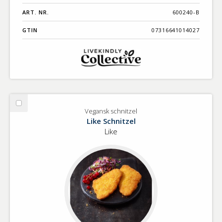
ART. NR.
600240-B
GTIN
07316641014027
Välj
Vegansk schnitzel
Vegansk
Like Schnitzel
schnitzel
Like