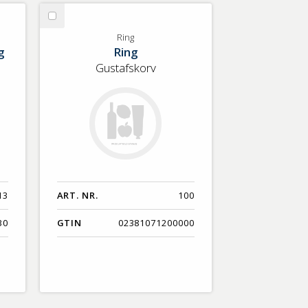
Nyaste
Välj
Benämning A-Ö
Ring
Ring
g
Ring
Varumärken A-Ö
Gustafskorv
Artikelnummer
GTIN
Med bild först
13
ART. NR.
100
30
GTIN
02381071200000