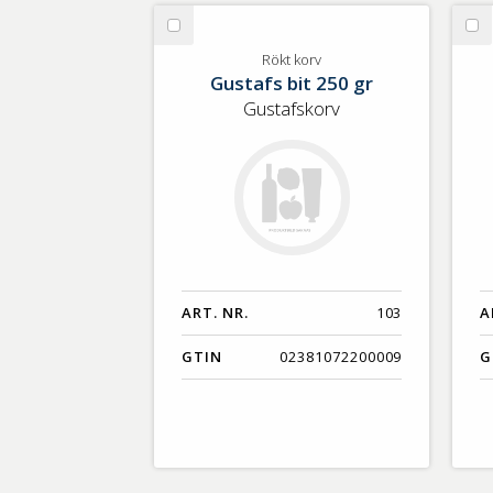
GTIN
Välj
Vä
Rökt
Ri
Rökt korv
Gustafs bit 250 gr
korv
Gustafskorv
ART. NR.
103
A
GTIN
02381072200009
G