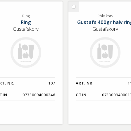
lj
Välj
ng
Rökt
Ring
Rökt korv
Ring
Gustafs 400gr halv rin
korv
Gustafskorv
Gustafskorv
RT. NR.
107
ART. NR.
1
TIN
07330094000246
GTIN
073300940001