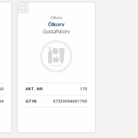
Välj
Ölkorv
Ölkorv
Ölkorv
Gustafskorv
60
ART. NR.
170
04
GTIN
07330094001700