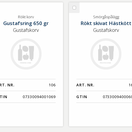
lj
Välj
kt
Smörgåspålägg
Rökt korv
Smörgåspålägg
Gustafsring 650 gr
Rökt skivat Hästkött
rv
Gustafskorv
Gustafskorv
RT. NR.
106
ART. NR.
1
TIN
07330094001069
GTIN
073300940006