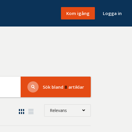
Kom igång
Logga in
Sök bland
8
artiklar
Relevans
Relevans