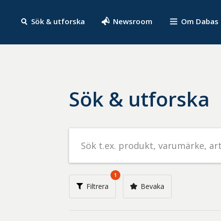
Sök & utforska
Newsroom
Om Dabas
Sök & utforska
Sök
efter
livsmedel
på
1
t.ex.
Filtrera
Bevaka
produkt,
varumärke,
artikelnummer,
företag
eller