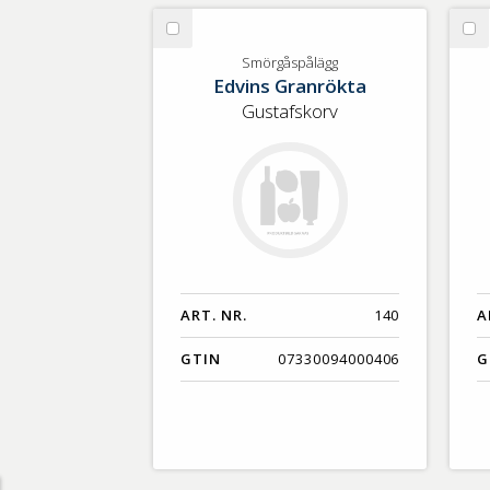
Välj
Vä
Smörgåspålägg
Rö
Smörgåspålägg
Edvins Granrökta
ko
Gustafskorv
ART. NR.
140
A
GTIN
07330094000406
G