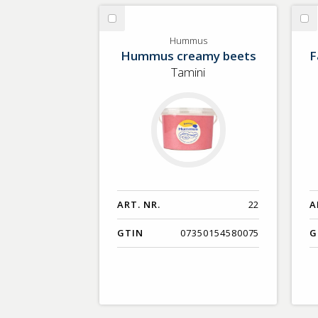
Välj
Vä
Hummus
Fä
Hummus
Hummus creamy beets
F
pa
Tamini
ART. NR.
22
A
GTIN
07350154580075
G