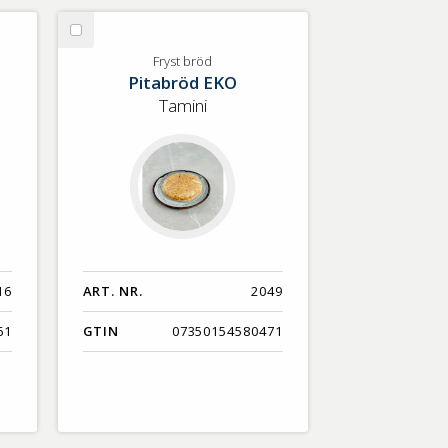
Välj
Fryst
Fryst bröd
Pitabröd EKO
bröd
Tamini
16
ART. NR.
2049
61
GTIN
07350154580471