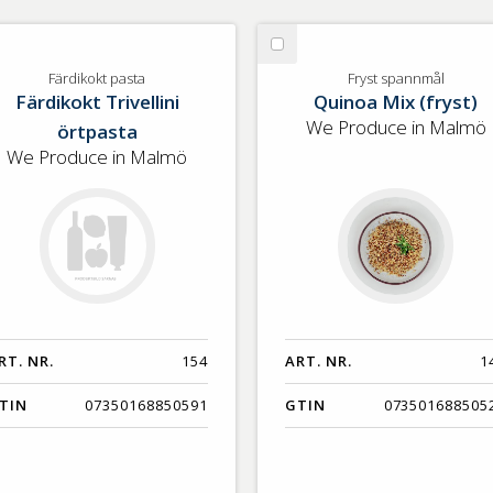
lj
Välj
rdikokt
Fryst
Färdikokt pasta
Fryst spannmål
Färdikokt Trivellini
Quinoa Mix (fryst)
sta
spannmål
We Produce in Malmö
örtpasta
We Produce in Malmö
RT. NR.
154
ART. NR.
1
TIN
07350168850591
GTIN
073501688505