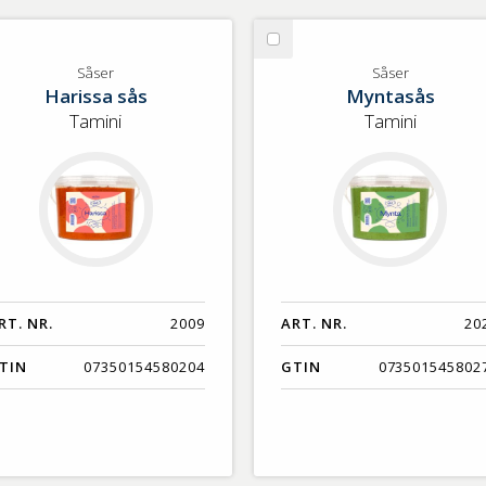
lj
Välj
ser
Såser
Såser
Såser
Harissa sås
Myntasås
Tamini
Tamini
RT. NR.
2009
ART. NR.
20
TIN
07350154580204
GTIN
073501545802