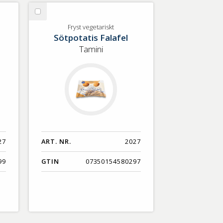
Nyaste
Välj
Benämning A-Ö
Fryst
Fryst vegetariskt
Sötpotatis Falafel
vegetariskt
Varumärken A-Ö
Tamini
Artikelnummer
GTIN
Med bild först
27
ART. NR.
2027
99
GTIN
07350154580297