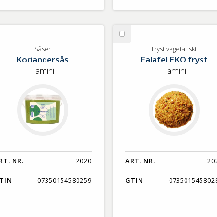
lj
Välj
ser
Fryst
Såser
Fryst vegetariskt
Koriandersås
Falafel EKO fryst
vegetariskt
Tamini
Tamini
RT. NR.
2020
ART. NR.
20
TIN
07350154580259
GTIN
073501545802