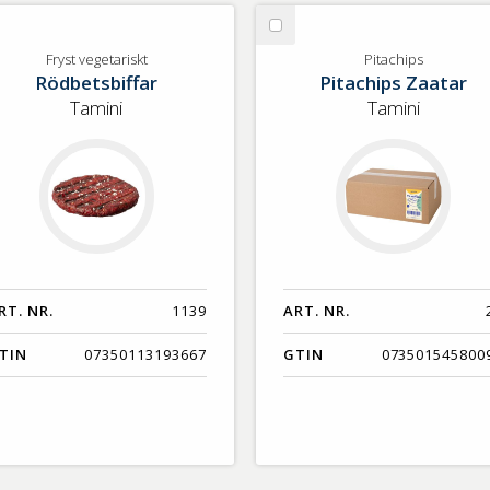
lj
Välj
yst
Pitachips
Fryst vegetariskt
Pitachips
Rödbetsbiffar
Pitachips Zaatar
getariskt
Tamini
Tamini
RT. NR.
1139
ART. NR.
TIN
07350113193667
GTIN
073501545800