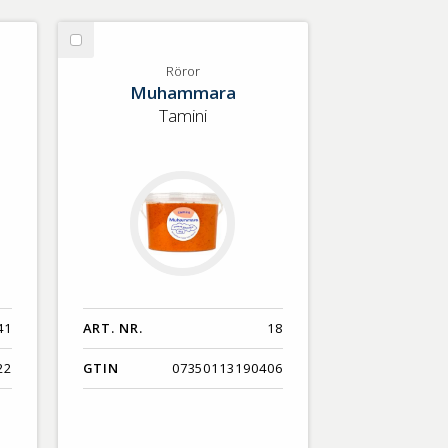
Välj
Röror
Röror
Muhammara
Tamini
41
ART. NR.
18
22
GTIN
07350113190406