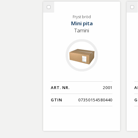
GTIN
Välj
Vä
Fryst
Fr
Fryst bröd
Mini pita
bröd
ve
Tamini
ART. NR.
2001
A
GTIN
07350154580440
G