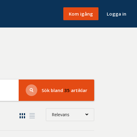
Kom igång
Logga in
Sök bland
35
artiklar
Relevans
Relevans