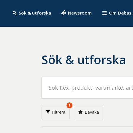
Sök & utforska
Newsroom
Om Dabas
Sök & utforska
Sök
efter
livsmedel
på
1
t.ex.
Filtrera
Bevaka
produkt,
varumärke,
artikelnummer,
företag
eller