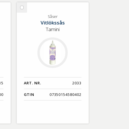
Välj
Såser
Såser
Vitlökssås
Tamini
15
ART. NR.
2033
00
GTIN
07350154580402