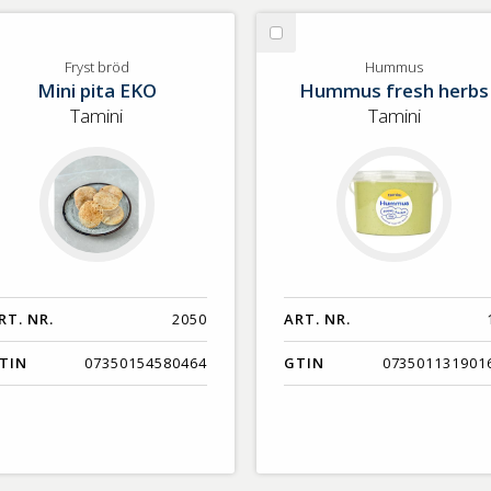
lj
Välj
yst
Hummus
Fryst bröd
Hummus
Mini pita EKO
Hummus fresh herbs
öd
Tamini
Tamini
RT. NR.
2050
ART. NR.
TIN
07350154580464
GTIN
073501131901