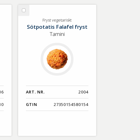
Välj
Fryst
Fryst vegetariskt
Sötpotatis Falafel fryst
vegetariskt
Tamini
36
ART. NR.
2004
10
GTIN
27350154580154