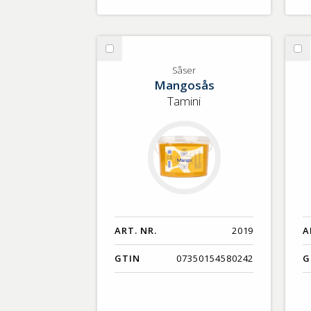
Välj
Vä
Såser
Så
Såser
Mangosås
Tamini
ART. NR.
2019
A
GTIN
07350154580242
G