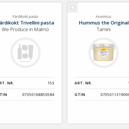
lj
Välj
rdikokt
Hummus
Färdikokt pasta
Hummus
ärdikokt Trivellini pasta
Hummus the Original
sta
We Produce in Malmö
Tamini
RT. NR.
153
ART. NR.
TIN
07350168850584
GTIN
073501131900