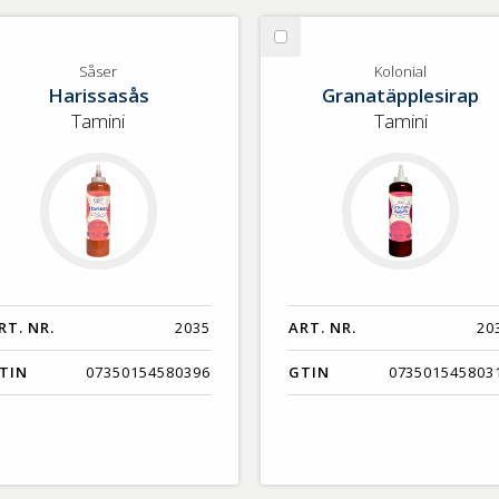
lj
Välj
ser
Kolonial
Såser
Kolonial
Harissasås
Granatäpplesirap
Tamini
Tamini
RT. NR.
2035
ART. NR.
20
TIN
07350154580396
GTIN
073501545803