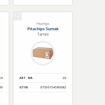
Välj
Pitachips
Pitachips
Pitachips Sumak
Tamini
24
ART. NR.
26
80
GTIN
07350154580082