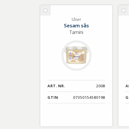
Välj
Vä
Såser
Så
Såser
Sesam sås
Tamini
ART. NR.
2008
A
GTIN
07350154580198
G