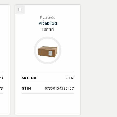
Välj
Fryst
Fryst bröd
Pitabröd
bröd
Tamini
23
ART. NR.
2002
73
GTIN
07350154580457