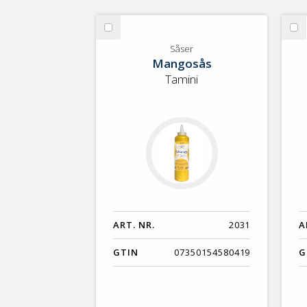
Välj
Vä
Såser
Fä
Såser
Mangosås
pa
Tamini
ART. NR.
2031
A
GTIN
07350154580419
G