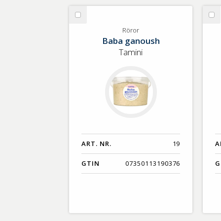
Välj
Vä
Röror
Fr
Röror
Baba ganoush
br
Tamini
ART. NR.
19
A
GTIN
07350113190376
G