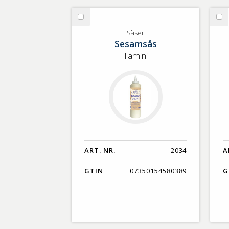
Välj
Vä
Såser
Så
Såser
Sesamsås
Tamini
ART. NR.
2034
A
GTIN
07350154580389
G