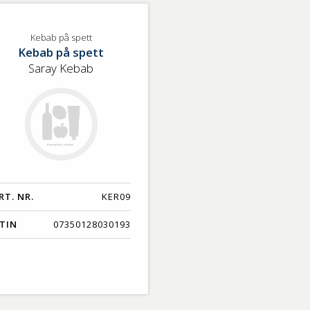
lj
bab
Kebab på spett
Kebab på spett
ett
Saray Kebab
RT. NR.
KER09
TIN
07350128030193