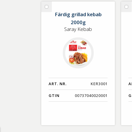
GTIN
Välj
Vä
Färdig grillad kebab
Färdig
Ke
2000g
grillad
på
kebab
sp
Saray Kebab
2000g
ART. NR.
KER3001
A
GTIN
00737040020001
G