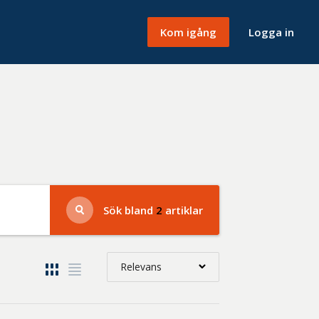
Kom igång
Logga in
Sök bland
2
artiklar
Relevans
Relevans