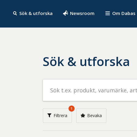
Sök & utforska
Newsroom
Om Dabas
Sök & utforska
Sök
efter
livsmedel
på
1
t.ex.
Filtrera
Bevaka
produkt,
varumärke,
artikelnummer,
företag
eller