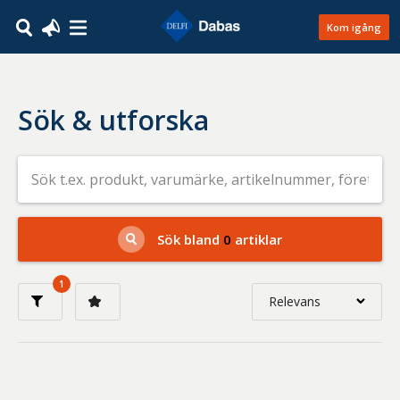
Kom igång
Sök & utforska
Sök
efter
livsmedel
på
t.ex.
produkt,
Sök bland
0
artiklar
varumärke,
artikelnummer,
företag
1
eller
Relevans
GTIN
Relevans
Nyaste