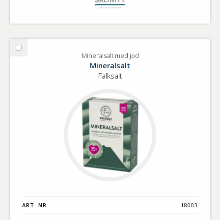
Välj
Mineralsalt med jod
Mineralsalt
Mineralsalt
med
Falksalt
jod
ART. NR.
18003