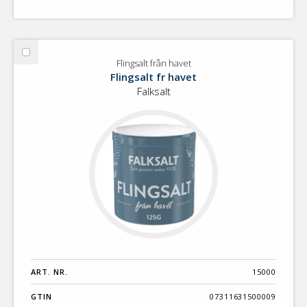
Välj
Flingsalt från havet
Flingsalt
Flingsalt fr havet
från
Falksalt
havet
ART. NR.
15000
GTIN
07311631500009