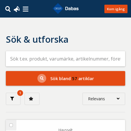
Kom igång
Sök & utforska
Sök
efter
livsmedel
på
t.ex.
produkt,
Sök bland
57
artiklar
varumärke,
artikelnummer,
företag
1
eller
Relevans
GTIN
Relevans
Nyaste
Välj
Havssalt