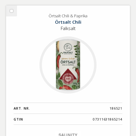
Välj
Örtsalt Chili & Paprika
Örtsalt
Örtsalt Chili
Chili
Falksalt
&
Paprika
ART. NR.
186521
GTIN
07311631865214