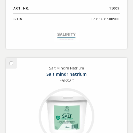
ART. NR.
15009
GTIN
07311631500900
Välj
Salt Mindre Natrium
Salt
Salt mindr natrium
Mindre
Falksalt
Natrium