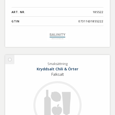
ART. NR.
185522
GTIN
07311631855222
Välj
Smaksättning
Smaksättning
Kryddsalt Chili & Örter
Falksalt