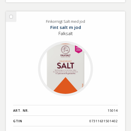
Välj
Finkornigt Salt med jod
Finkornigt
Fint salt m jod
Salt
Falksalt
med
jod
ART. NR.
15014
GTIN
07311631501402