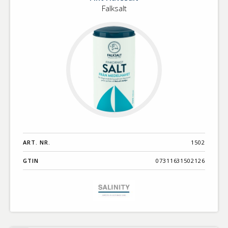
Falksalt
från
Medelhavet
ART. NR.
1502
GTIN
07311631502126