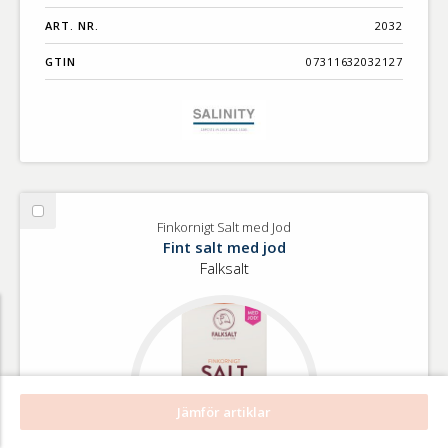
ART. NR.
2032
GTIN
07311632032127
Välj
Finkornigt Salt med Jod
Finkornigt
Fint salt med jod
Salt
Falksalt
med
Jod
Jämför artiklar