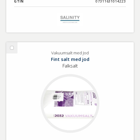
GTIN
07311631014223
Välj
Vakuumsalt med Jod
Vakuumsalt
Fint salt med jod
med
Falksalt
Jod