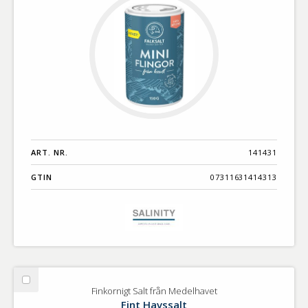
ART. NR.
141431
GTIN
07311631414313
Välj
Finkornigt Salt från Medelhavet
Finkornigt
Fint Havssalt
Salt