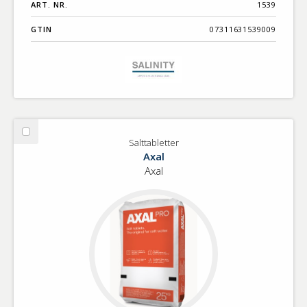
ART. NR.
1539
GTIN
07311631539009
Välj
Salttabletter
Salttabletter
Axal
Axal