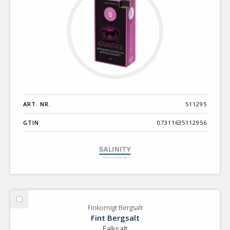
ART. NR.
511295
GTIN
07311635112956
Välj
Finkornigt Bergsalt
Finkornigt
Fint Bergsalt
Bergsalt
Falksalt