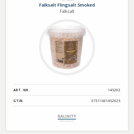
Havssalt
Benämning A-
Falksalt Flingsalt Smoked
Ö
Falksalt
Varumärken A-
Ö
Artikelnummer
GTIN
Med bild först
ART. NR.
145202
GTIN
07311631452025