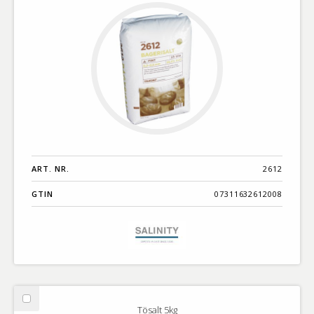
ART. NR.
2612
GTIN
07311632612008
Välj
Tösalt 5kg