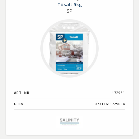
Tösalt
Tösalt 5kg
5kg
SP
ART. NR.
172981
GTIN
07311631729004