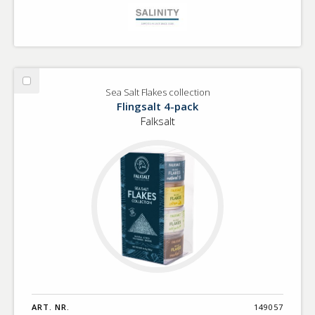
Välj
Sea Salt Flakes collection
Sea
Flingsalt 4-pack
Salt
Falksalt
Flakes
collection
ART. NR.
149057