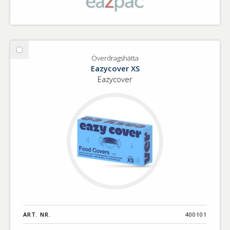
Välj
Överdragshätta
Överdragshätta
Eazycover XS
Eazycover
ART. NR.
400101