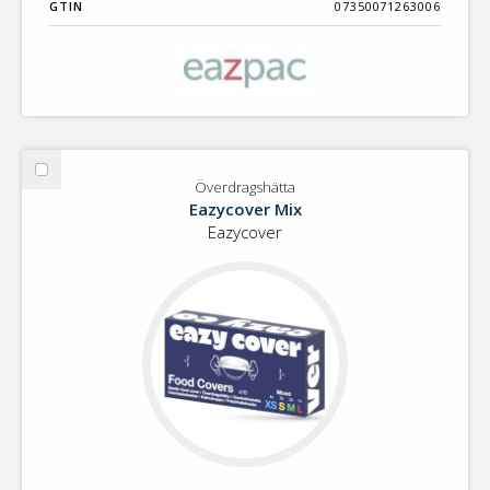
GTIN
07350071263006
Välj
Överdragshätta
Överdragshätta
Eazycover Mix
Eazycover