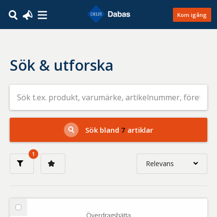
Kom igång
Sök & utforska
Sök
efter
livsmedel
på
t.ex.
produkt,
Sök bland
7
artiklar
varumärke,
artikelnummer,
företag
1
eller
Relevans
GTIN
Relevans
Nyaste
Välj
Överdragshätta