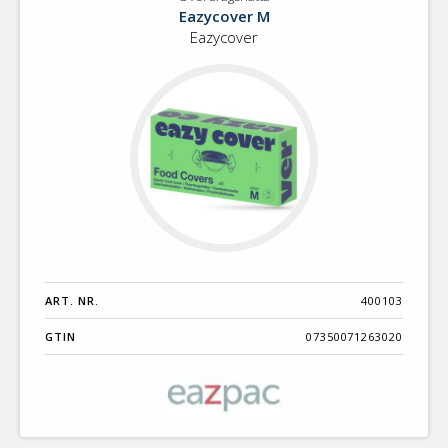
Överdragshätta
Benämning A-
Eazycover M
Ö
Eazycover
Varumärken A-
Ö
Artikelnummer
GTIN
Med bild först
ART. NR.
400103
GTIN
07350071263020