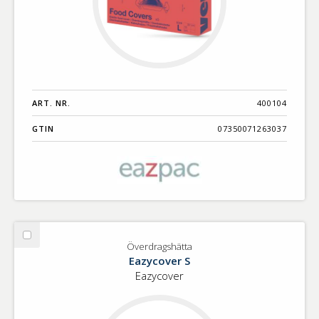
ART. NR.
400104
GTIN
07350071263037
Välj
Överdragshätta
Överdragshätta
Eazycover S
Eazycover