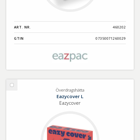
ART. NR.
460202
GTIN
07350071260029
Välj
Överdragshätta
Överdragshätta
Eazycover L
Eazycover