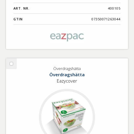
ART. NR.
400105
GTIN
07350071263044
Välj
Överdragshätta
Överdragshätta
Överdragshätta
Eazycover