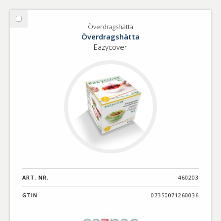
Välj
Överdragshätta
Överdragshätta
Överdragshätta
Eazycover
ART. NR.
460203
GTIN
07350071260036