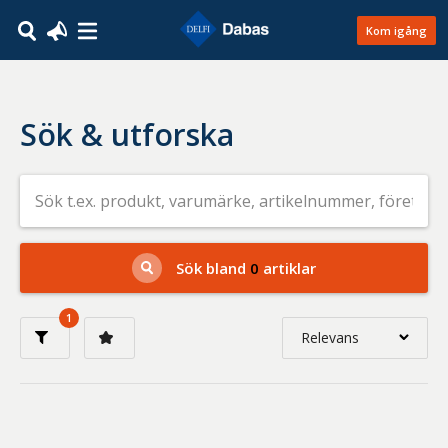
Kom igång
Sök & utforska
Sök
efter
livsmedel
på
t.ex.
produkt,
Sök bland
0
artiklar
varumärke,
artikelnummer,
företag
1
eller
Relevans
GTIN
Relevans
Nyaste