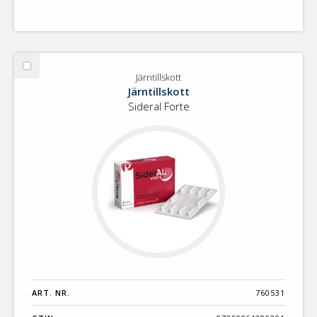
Välj
Järntillskott
Järntillskott
Järntillskott
Sideral Forte
ART. NR.
760531