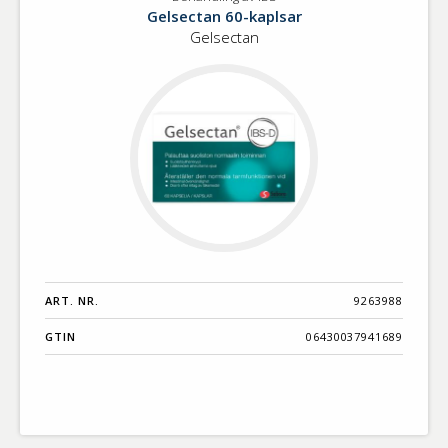
Behandling
Benämning A-
Gelsectan 60-kaplsar
av
Ö
Gelsectan
IBS
Varumärken A-
Ö
Artikelnummer
GTIN
Med bild först
ART. NR.
9263988
GTIN
06430037941689