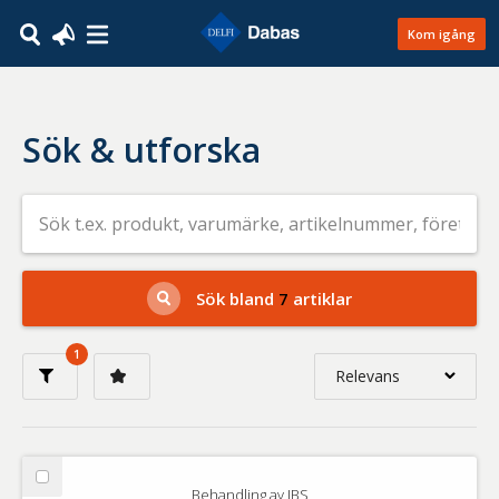
Kom igång
Sök & utforska
Sök
efter
livsmedel
på
t.ex.
produkt,
Sök bland
7
artiklar
varumärke,
artikelnummer,
företag
1
eller
Relevans
GTIN
Relevans
Nyaste
Välj
Behandling av IBS